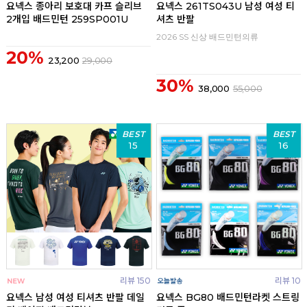
요넥스 종아리 보호대 카프 슬리브
요넥스 261TS043U 남성 여성 티
2개입 배드민턴 259SP001U
셔츠 반팔
2026 SS 신상 배드민턴의류
20%
23,200
29,000
30%
38,000
55,000
BEST
BEST
15
16
리뷰 150
리뷰 10
요넥스 남성 여성 티셔츠 반팔 데일
요넥스 BG80 배드민턴라켓 스트링