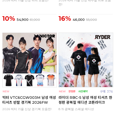
2026 빅터 가을 신상 하의 모음전!
2026 빅터 가을 신상 캐주얼 의류 모음
전!
10%
16%
54,900
61,000
46,000
55,000
구매
0
구매
376
빅터 VTC6CGW003M 남성 여성
라이더 RBC-5 남성 여성 티셔츠 한
티셔츠 반팔 경기복 2026FW
정판 광복절 에디션 코튼라이크
2026 빅터 가을 신상 경기복 모음전!
8.15 광복절 스페셜 에디션