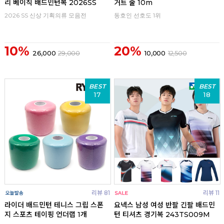
리 베이직 배드민턴복 2026SS
거트 줄 10m
2026 SS 신상 기획의류 모음전
동호인 선호도 1위
10%
20%
26,000
29,000
10,000
12,500
BEST
BEST
17
18
리뷰 81
리뷰 11
라이더 배드민턴 테니스 그립 스폰
요넥스 남성 여성 반팔 긴팔 배드민
지 스포츠 테이핑 언더랩 1개
턴 티셔츠 경기복 243TS009M