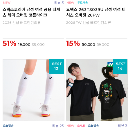
리뷰 3
스맥스코리아 남성 여성 공용 티셔
요넥스 263TS039U 남성 여성 티
츠 세미 오버핏 코튼라이크
셔츠 오버핏 26FW
2026 신상 배드민턴의류
2026 FW 신상 배드민턴의류
51%
15%
19,000
39,000
50,000
59,000
BEST
BEST
13
14
리뷰 25
리뷰 3