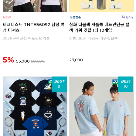
리뷰 844
테크니스트 TNTB56092 남성 여
삼화 더블랙 셔틀콕 배드민턴공 탈
성 티셔츠
색 거위 깃털 1타 12개입
2026 FW 신상 배드민턴의류
삼화 BEST 게임용 거위깃털콕
5%
27,000
55,000
58,000
BEST
BEST
9
10