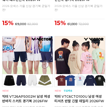
2026 요넥스 가을 신상 경기복 균일가
2026 요넥스 가을 신상 경기복 균일가
전!
전!
15%
15%
69,000
82,000
61,000
72,000
구매
0
구매
0
빅터 VT26APS002M 남성 여성
빅터 VTC6CTO100U 남성 여성
반바지 스커트 경기복 2026FW
티셔츠 반팔 긴팔 데일리 2026FW