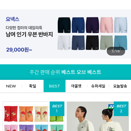
4/18
NEW
확딜
BEST
아울렛
슈퍼세일
오늘발송
BEST
BEST
1
2