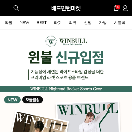
0
확딜
NEW
BEST
라켓
의류
신발
가방
셔틀콕