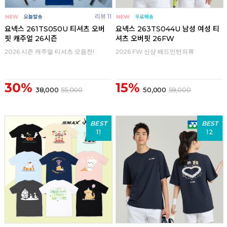
리뷰 11
요넥스 261TS050U 티셔츠 오버
요넥스 263TS044U 남성 여성 티
핏 캐주얼 26시즌
셔츠 오버핏 26FW
2026 시즌 캐주얼 티셔츠 모음전!
2026 FW 신상 배드민턴의류
30%
15%
38,000
55,000
50,000
59,000
BEST
BEST
11
12