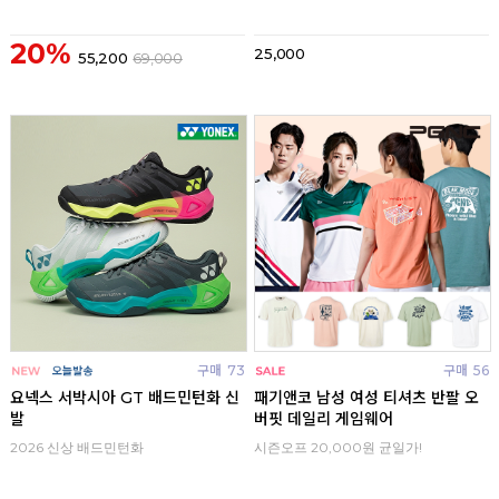
20%
25,000
55,200
69,000
구매
73
구매
56
요넥스 서박시아 GT 배드민턴화 신
패기앤코 남성 여성 티셔츠 반팔 오
발
버핏 데일리 게임웨어
2026 신상 배드민턴화
시즌오프 20,000원 균일가!