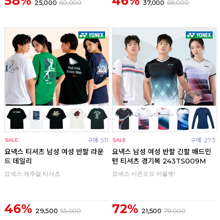
58%
46%
25,000
60,000
37,000
69,000
구매
511
구매
273
요넥스 티셔츠 남성 여성 반팔 라운
요넥스 남성 여성 반팔 긴팔 배드민
드 데일리
턴 티셔츠 경기복 243TS009M
요넥스 캐주얼 티셔츠
요넥스 시즌오프 아울렛!
46%
72%
29,500
55,000
21,500
79,000