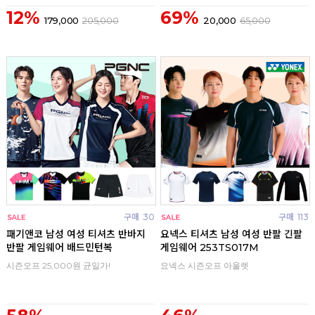
12%
69%
179,000
205,000
20,000
65,000
구매
30
구매
113
패기앤코 남성 여성 티셔츠 반바지
요넥스 티셔츠 남성 여성 반팔 긴팔
반팔 게임웨어 배드민턴복
게임웨어 253TS017M
시즌오프 25,000원 균일가!
요넥스 시즌오프 아울렛