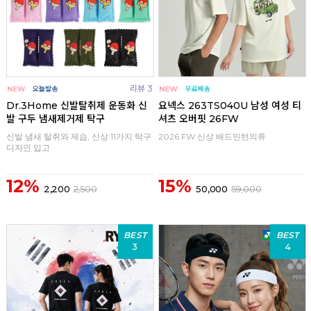
리뷰 3
Dr.3Home 신발탈취제 운동화 신
요넥스 263TS040U 남성 여성 티
발 구두 냄새제거제 탁구
셔츠 오버핏 26FW
신발 냄새 탈취와 제습, 신상 11가지 탁구
2026 FW 신상 배드민턴의류
디자인 입고
12%
15%
2,200
2,500
50,000
59,000
BEST
BEST
3
4