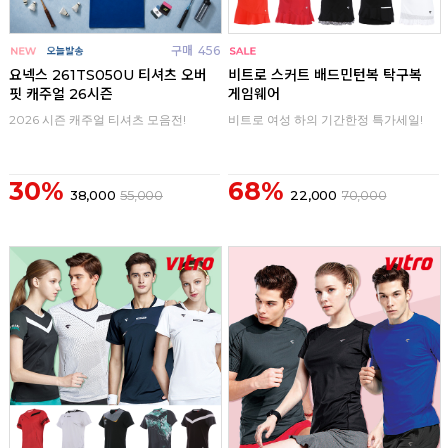
구매
456
구매
0
요넥스 261TS050U 티셔츠 오버
비트로 스커트 배드민턴복 탁구복
핏 캐주얼 26시즌
게임웨어
2026 시즌 캐주얼 티셔츠 모음전!
비트로 여성 하의 기간한정 특가세일!
30%
68%
38,000
55,000
22,000
70,000