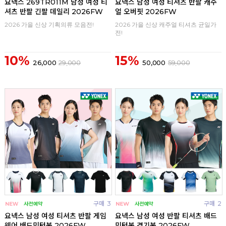
요넥스 269TR011M 남성 여성 티
요넥스 남성 여성 티셔츠 반팔 캐주
셔츠 반팔 긴팔 데일리 2026FW
얼 오버핏 2026FW
2026 가을 신상 기획의류 모음전!
2026 가을 신상 캐주얼 티셔츠 균일가
전!
10%
15%
26,000
29,000
50,000
59,000
구매
3
구매
2
요넥스 남성 여성 티셔츠 반팔 게임
요넥스 남성 여성 반팔 티셔츠 배드
웨어 배드민턴복 2026FW
민턴복 경기복 2026FW