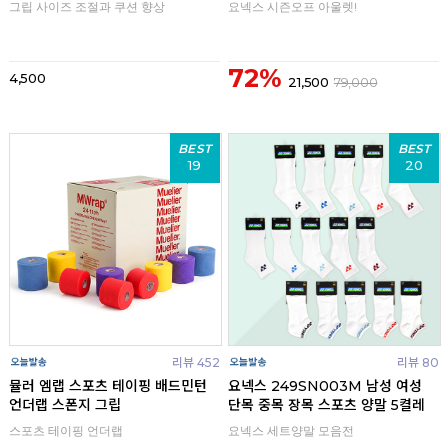
그립 사이즈 조절과 쿠션 향상
요넥스 시즌오프 아울렛!
72%
4,500
21,500
79,000
BEST
BEST
19
20
리뷰 452
리뷰 80
뮬러 엠랩 스포츠 테이핑 배드민턴
요넥스 249SN003M 남성 여성
언더랩 스폰지 그립
단목 중목 장목 스포츠 양말 5켤레
스포츠 테이핑 언더랩
요넥스 세트양말 모음전