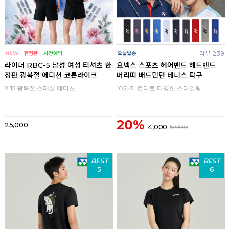
리뷰 239
라이더 RBC-5 남성 여성 티셔츠 한
요넥스 스포츠 헤어밴드 헤드밴드
정판 광복절 에디션 코튼라이크
머리띠 배드민턴 테니스 탁구
8.15 광복절 스페셜 에디션
10가지 컬러로 다양한 스타일링
20%
25,000
4,000
5,000
BEST
BEST
5
6