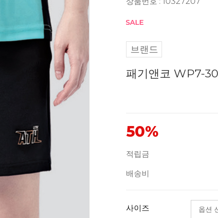
상품번호 : 10327207
브랜드
패기앤코 WP7-3
50%
적립금
배송비
사이즈