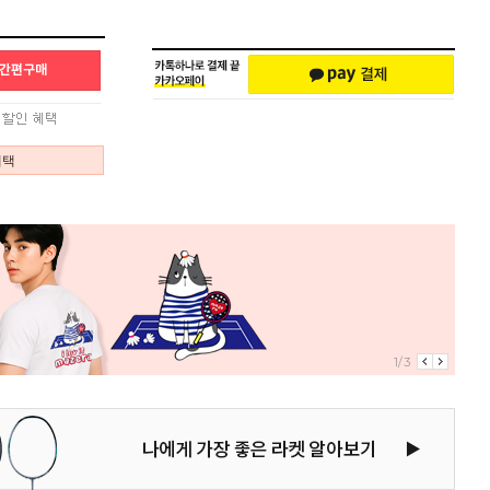
혜택
2/3