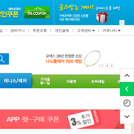
입
장바구니
주문조회
개인결제
고객센터
커뮤니티
2/3