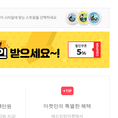
마켓만의 특별한 혜택
3만원
배드민턴마켓에서
3명 지급!