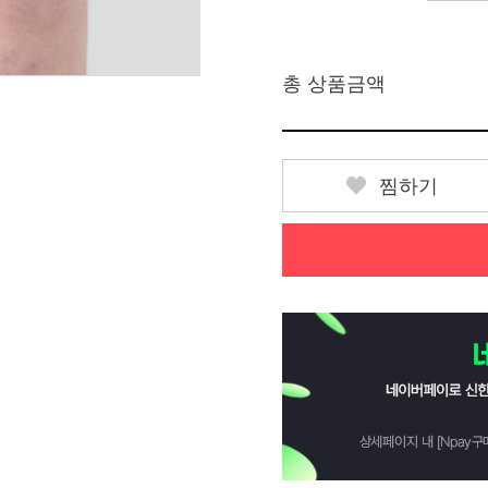
총 상품금액
찜하기