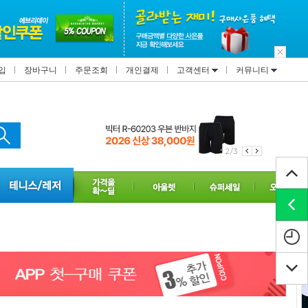
입
장바구니
주문조회
개인결제
고객센터
커뮤니티
2/3