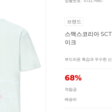
상품번호 : 10327460
브랜드
스맥스코리아 SCT
이크
부드러운 촉감과 우수한 
68%
적립금
배송비