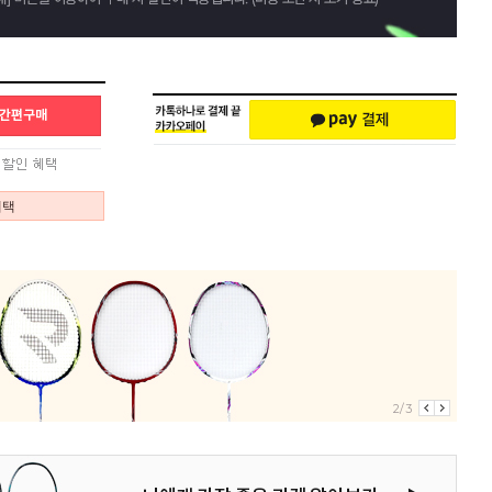
혜택
2/3