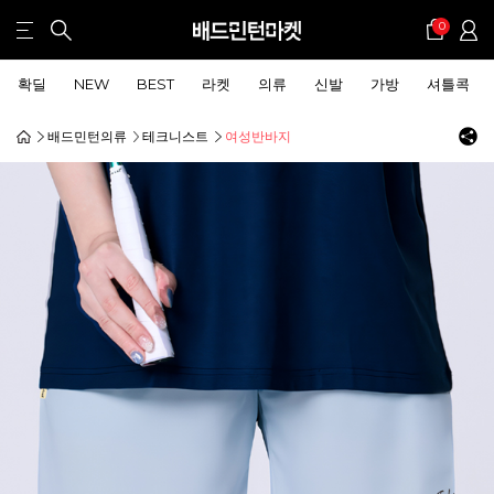
0
확딜
NEW
BEST
라켓
의류
신발
가방
셔틀콕
배드민턴의류
테크니스트
여성반바지