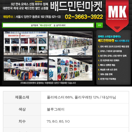
제품소재
폴리에스터 88%, 폴리우레탄 12% / 대상아님
색상
블루그레이
치수
75, 80, 85, 90