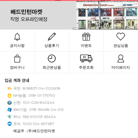
공지사항
상품후기
이벤트
관심상품
장바구니
최근본상품
주문조회
마이페이지
입금 계좌 안내
국민
808837-04-002608
NH농협
098-01-175790
신한
100-026-840244
IBK기업
078-151498-04-012
하나
556-910013-65404
우리
1005-104-697287
예금주 : (주)배드민턴마켓