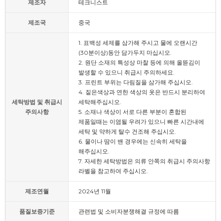
제조자
테크니스트
제조국
중국
1. 표백성 세제를 삼가해 주시고 물에 오랜시간
(30분이상)동안 담가두지 마십시오.
2. 원단 소재의 특성상 마찰 등에 의해 올뜯김이
발생할 수 있으니 취급시 주의하세요.
3. 프린트 부위는 다림질을 삼가해 주십시오.
4. 짙은색상과 연한 색상의 옷은 반드시 분리하여
세탁방법 및 취급시
세탁해주십시오.
주의사항
5. 소재나 색상이 서로 다른 부분이 혼합된
제품일때는 이염될 우려가 있으니 빠른 시간내에
세탁 및 약하게 탈수 건조해 주십시오.
6. 물이나 땀이 밴 경우에는 신속히 세탁을
해주십시오.
7. 자세한 세탁방법은 의류 안쪽의 취급시 주의사항
라벨을 참고하여 주십시오.
제조연월
2024년 11월
품질보증기준
관련법 및 소비자분쟁해결 규정에 따름