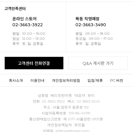
고객만족센터
온라인 스토어
목동 직영매장
02-3663-3922
02-3663-3490
평일 : 10:00 ~ 16:00
평일 : 09:00 ~ 18:00
점심 : 12:00 ~ 13:00
토요일 : 09:00 ~ 17:00
휴무 : 토, 일, 공휴일
휴무 : 일, 공휴일
고객센터 전화연결
Q&A 게시판 가기
회사소개
이용안내
개인정보처리방침
입점/제휴
PC 버전
상호명 : 배드민턴마켓 대표자 : 유미
전화 : 02-3663-3922 팩스 : 02-3663-3245
주소 : 서울 양천구 등촌로 192
사업자등록번호 : 109-86-04781
통신판매업신고번호 : 제 2017-서울양천-0835호
개인정보책임자 : 유인철
이메일 : shfence@naver.com