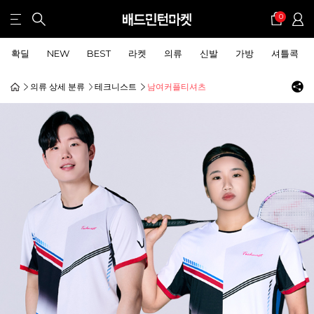
0
확딜
NEW
BEST
라켓
의류
신발
가방
셔틀콕
의류 상세 분류
테크니스트
남여커플티셔츠