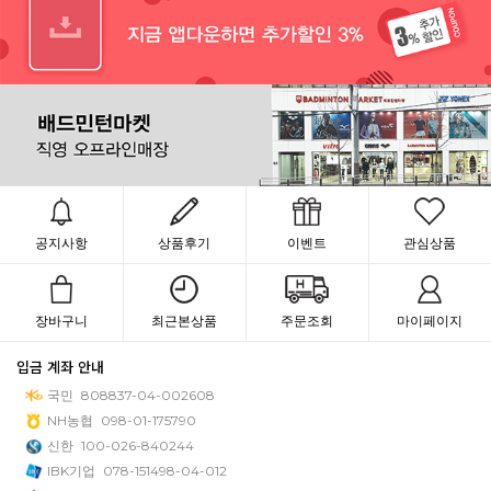
공지사항
상품후기
이벤트
관심상품
장바구니
최근본상품
주문조회
마이페이지
입금 계좌 안내
국민
808837-04-002608
NH농협
098-01-175790
신한
100-026-840244
IBK기업
078-151498-04-012