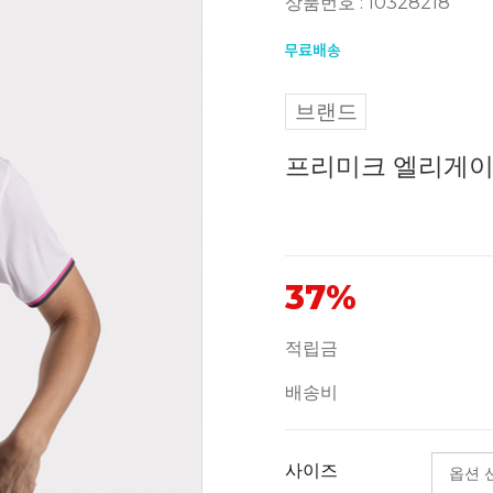
상품번호 : 10328218
브랜드
프리미크 엘리게이터
37%
적립금
배송비
사이즈