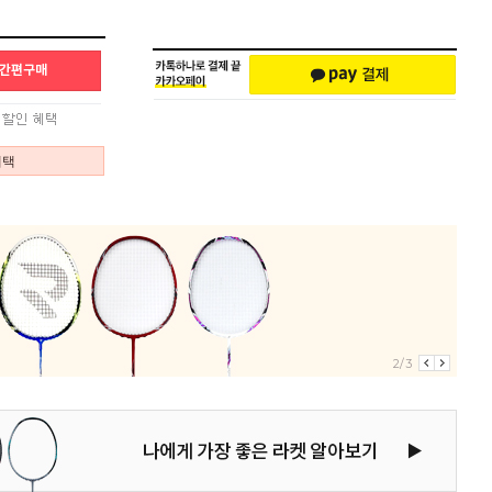
혜택
2/3