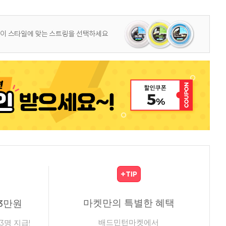
마켓만의 특별한 혜택
3만원
배드민턴마켓에서
3명 지급!