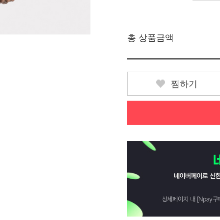
총 상품금액
찜하기