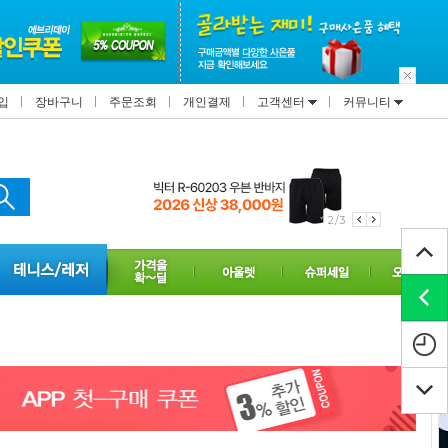
입
장바구니
주문조회
개인결제
고객센터
커뮤니티
2/3