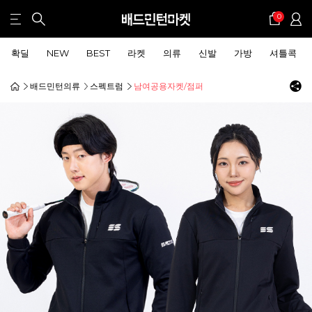
0
확딜
NEW
BEST
라켓
의류
신발
가방
셔틀콕
배드민턴의류
스펙트럼
남여공용자켓/점퍼