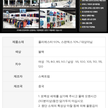
제품소재
폴리에스터 90%, 스판덱스 10% / 대상아님
색상
블랙
여성 : 75, 80, 85, 90 / 남성 : 95, 100, 105, 110, 115,
치수
120
제조자
스펙트럼
제조국
중국
1. 표백성 세제를 삼가해 주시고 물에 오랜시간
(30분이상)동안 담가두지 마십시오.
2. 원단 소재의 특성상 마찰 등에 의해 올뜯김이