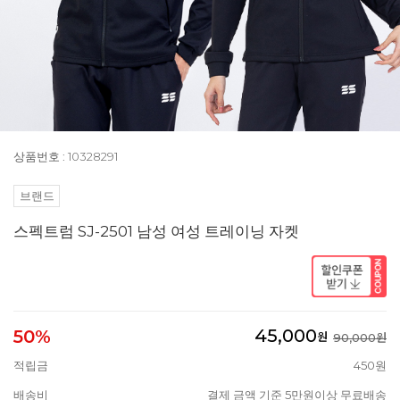
상품번호 : 10328291
브랜드
스펙트럼 SJ-2501 남성 여성 트레이닝 자켓
45,000
50%
원
90,000원
적립금
450원
배송비
결제 금액 기준 5만원이상 무료배송