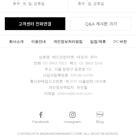
휴무 : 토, 일, 공휴일
휴무 : 일, 공휴일
고객센터 전화연결
Q&A 게시판 가기
회사소개
이용안내
개인정보처리방침
입점/제휴
PC 버전
상호명 : 배드민턴마켓 대표자 : 유미
전화 : 02-3663-3922 팩스 : 02-3663-3245
주소 : 서울 양천구 등촌로 192
사업자등록번호 : 109-86-04781
통신판매업신고번호 : 제 2017-서울양천-0835호
개인정보책임자 : 유인철
이메일 : shfence@naver.com
COPYRIGHT © BADMINTONMARKET CORP. ALL RIGHT RESERVED.