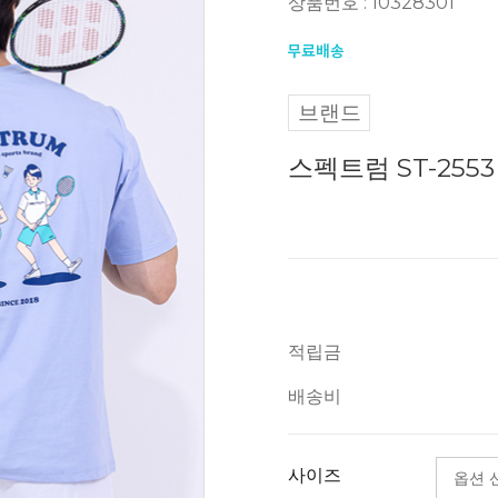
상품번호 : 10328301
브랜드
스펙트럼 ST-255
적립금
배송비
사이즈