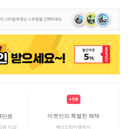
마켓만의 특별한 혜택
3만원
배드민턴마켓에서
3명 지급!