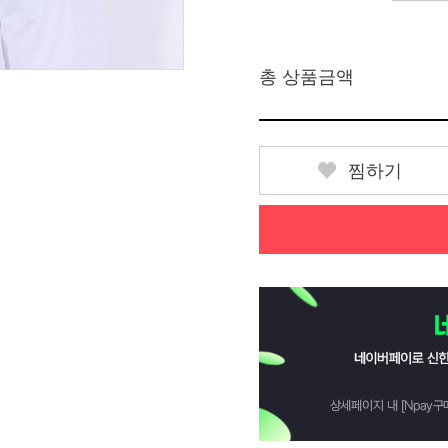
총 상품금액
찜하기