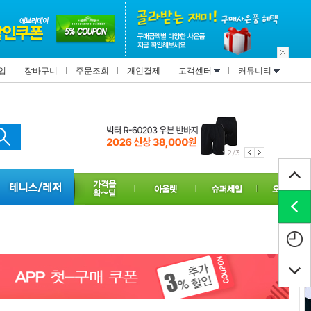
입
장바구니
주문조회
개인결제
고객센터
커뮤니티
2/3