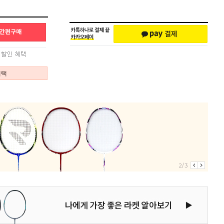
혜택
2/3