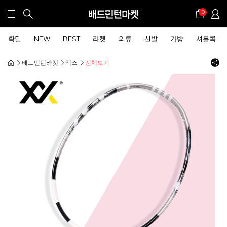
0
확딜
NEW
BEST
라켓
의류
신발
가방
셔틀콕
배드민턴라켓
맥스
전체보기