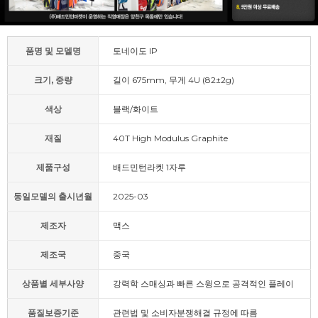
품명 및 모델명
토네이도 IP
크기, 중량
길이 675mm, 무게 4U (82±2g)
색상
블랙/화이트
재질
40T High Modulus Graphite
제품구성
배드민턴라켓 1자루
동일모델의 출시년월
2025-03
제조자
맥스
제조국
중국
상품별 세부사양
강력학 스매싱과 빠른 스윙으로 공격적인 플레이
품질보증기준
관련법 및 소비자분쟁해결 규정에 따름