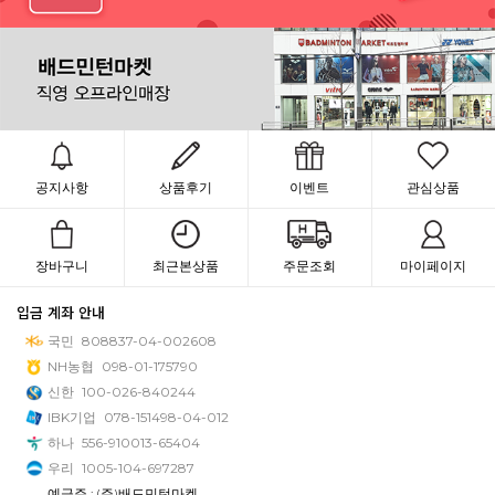
공지사항
상품후기
이벤트
관심상품
장바구니
최근본상품
주문조회
마이페이지
입금 계좌 안내
국민
808837-04-002608
NH농협
098-01-175790
신한
100-026-840244
IBK기업
078-151498-04-012
하나
556-910013-65404
우리
1005-104-697287
예금주 : (주)배드민턴마켓