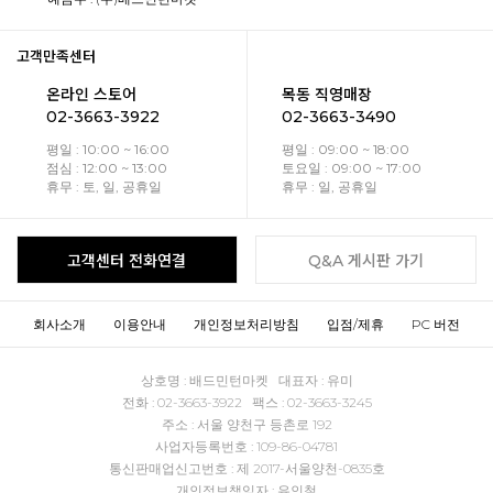
고객만족센터
온라인 스토어
목동 직영매장
02-3663-3922
02-3663-3490
평일 : 10:00 ~ 16:00
평일 : 09:00 ~ 18:00
점심 : 12:00 ~ 13:00
토요일 : 09:00 ~ 17:00
휴무 : 토, 일, 공휴일
휴무 : 일, 공휴일
고객센터 전화연결
Q&A 게시판 가기
회사소개
이용안내
개인정보처리방침
입점/제휴
PC 버전
상호명 : 배드민턴마켓 대표자 : 유미
전화 : 02-3663-3922 팩스 : 02-3663-3245
주소 : 서울 양천구 등촌로 192
사업자등록번호 : 109-86-04781
통신판매업신고번호 : 제 2017-서울양천-0835호
개인정보책임자 : 유인철