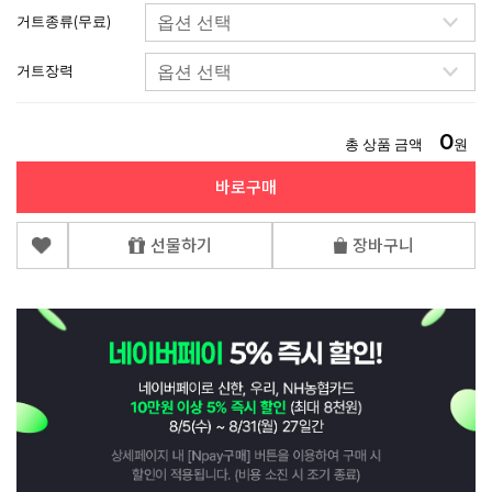
거트종류(무료)
거트장력
0
총 상품 금액
원
바로구매
선물하기
장바구니