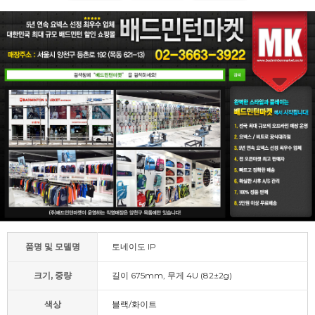
품명 및 모델명
토네이도 IP
크기, 중량
길이 675mm, 무게 4U (82±2g)
색상
블랙/화이트