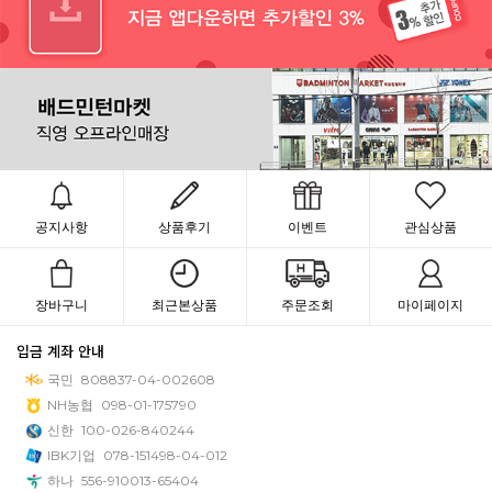
공지사항
상품후기
이벤트
관심상품
장바구니
최근본상품
주문조회
마이페이지
입금 계좌 안내
국민
808837-04-002608
NH농협
098-01-175790
신한
100-026-840244
IBK기업
078-151498-04-012
하나
556-910013-65404