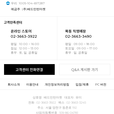
우리
1005-104-697287
예금주 : (주)배드민턴마켓
고객만족센터
온라인 스토어
목동 직영매장
02-3663-3922
02-3663-3490
평일 : 10:00 ~ 16:00
평일 : 09:00 ~ 18:00
점심 : 12:00 ~ 13:00
토요일 : 09:00 ~ 17:00
휴무 : 토, 일, 공휴일
휴무 : 일, 공휴일
고객센터 전화연결
Q&A 게시판 가기
회사소개
이용안내
개인정보처리방침
입점/제휴
PC 버전
상호명 : 배드민턴마켓 대표자 : 유미
전화 : 02-3663-3922 팩스 : 02-3663-3245
주소 : 서울 양천구 등촌로 192
사업자등록번호 : 109-86-04781