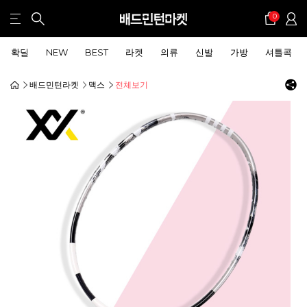
0
확딜
NEW
BEST
라켓
의류
신발
가방
셔틀콕
배드민턴라켓
맥스
전체보기