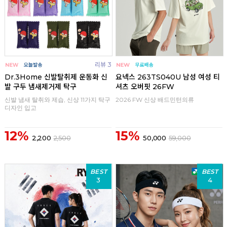
리뷰 3
Dr.3Home 신발탈취제 운동화 신
요넥스 263TS040U 남성 여성 티
발 구두 냄새제거제 탁구
셔츠 오버핏 26FW
신발 냄새 탈취와 제습, 신상 11가지 탁구
2026 FW 신상 배드민턴의류
디자인 입고
12%
15%
2,200
2,500
50,000
59,000
BEST
BEST
3
4