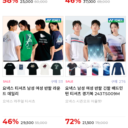
58%
46%
25,000
60,000
37,000
69,000
구매
511
구매
276
요넥스 티셔츠 남성 여성 반팔 라운
요넥스 남성 여성 반팔 긴팔 배드민
드 데일리
턴 티셔츠 경기복 243TS009M
요넥스 캐주얼 티셔츠
요넥스 시즌오프 아울렛!
46%
72%
29,500
55,000
21,500
79,000