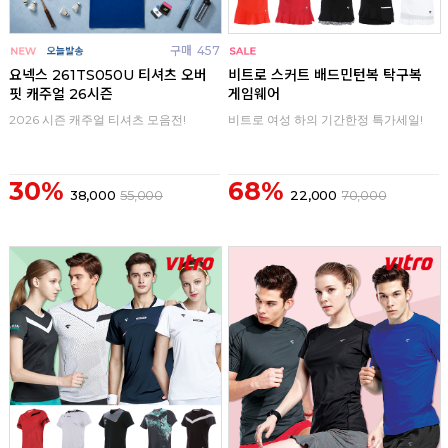
구매
457
구매
0
요넥스 261TS050U 티셔츠 오버
비트로 스커트 배드민턴복 탁구복
핏 캐주얼 26시즌
게임웨어
2026 시즌 캐주얼 티셔츠 모음전!
비트로 여성 하의 기간한정 특가세일!
30%
68%
38,000
55,000
22,000
70,000