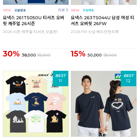
리뷰 11
요넥스 261TS050U 티셔츠 오버
요넥스 263TS044U 남성 여성 티
핏 캐주얼 26시즌
셔츠 오버핏 26FW
2026 시즌 캐주얼 티셔츠 모음전!
2026 FW 신상 배드민턴의류
30%
15%
38,000
55,000
50,000
59,000
BEST
BEST
11
12