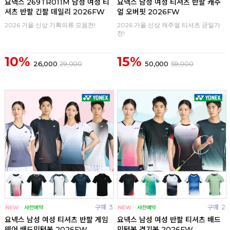
요넥스 269TR011M 남성 여성 티
요넥스 남성 여성 티셔츠 반팔 캐주
셔츠 반팔 긴팔 데일리 2026FW
얼 오버핏 2026FW
2026 가을 신상 기획의류 모음전!
2026 가을 신상 캐주얼 티셔츠 균일가
전!
10%
15%
26,000
29,000
50,000
59,000
구매
3
구매
2
요넥스 남성 여성 티셔츠 반팔 게임
요넥스 남성 여성 반팔 티셔츠 배드
웨어 배드민턴복 2026FW
민턴복 경기복 2026FW