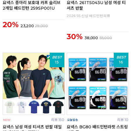
요넥스 종아리 보호대 카프 슬리브
요넥스 261TS043U 남성 여성 티
2개입 배드민턴 259SP001U
셔츠 반팔
2026 SS 신상 배드민턴의류
20%
23,200
29,000
30%
38,000
55,000
BEST
BEST
15
16
리뷰 150
리뷰 10
요넥스 남성 여성 티셔츠 반팔 데일
요넥스 BG80 배드민턴라켓 스트링