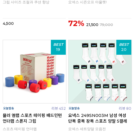
그립 사이즈 조절과 쿠션 향상
요넥스 시즌오프 아울렛!
72%
4,500
21,500
79,000
BEST
BEST
19
20
리뷰 452
리뷰 80
뮬러 엠랩 스포츠 테이핑 배드민턴
요넥스 249SN003M 남성 여성
언더랩 스폰지 그립
단목 중목 장목 스포츠 양말 5켤레
스포츠 테이핑 언더랩
요넥스 세트양말 모음전