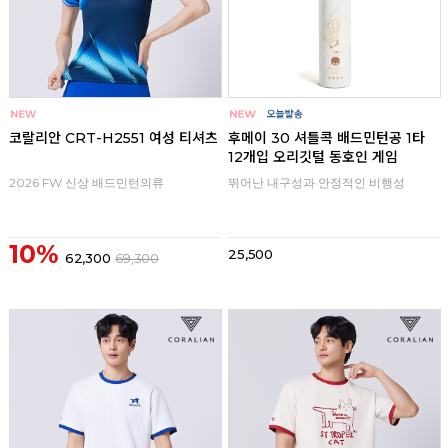
코랄리안 CRT-H2551 여성 티셔츠
후메이 30 셔틀콕 배드민턴공 1타
12개입 오리깃털 동호인 게임
2026 FW 신상 배드민턴의류
뛰어난 내구성과 안정적인 비행성
10%
25,500
62,300
69,300