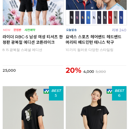
리뷰 240
라이더 RBC-5 남성 여성 티셔츠 한
요넥스 스포츠 헤어밴드 헤드밴드
정판 광복절 에디션 코튼라이크
머리띠 배드민턴 테니스 탁구
8.15 광복절 스페셜 에디션
10가지 컬러로 다양한 스타일링
20%
25,000
4,000
5,000
BEST
BEST
5
6