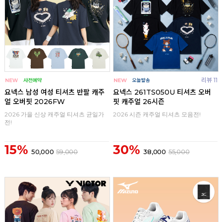
리뷰 11
요넥스 남성 여성 티셔츠 반팔 캐주
요넥스 261TS050U 티셔츠 오버
얼 오버핏 2026FW
핏 캐주얼 26시즌
2026 가을 신상 캐주얼 티셔츠 균일가
2026 시즌 캐주얼 티셔츠 모음전!
전!
15%
30%
50,000
59,000
38,000
55,000