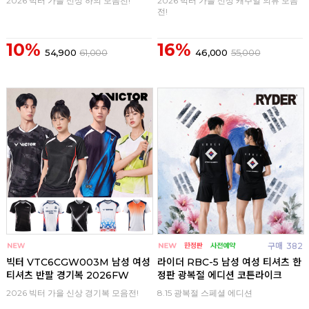
2026 빅터 가을 신상 하의 모음전!
2026 빅터 가을 신상 캐주얼 의류 모음
전!
10%
16%
54,900
61,000
46,000
55,000
구매
0
구매
382
빅터 VTC6CGW003M 남성 여성
라이더 RBC-5 남성 여성 티셔츠 한
티셔츠 반팔 경기복 2026FW
정판 광복절 에디션 코튼라이크
2026 빅터 가을 신상 경기복 모음전!
8.15 광복절 스페셜 에디션