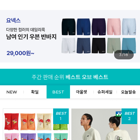
4/18
NEW
확딜
BEST
아울렛
슈퍼세일
오늘발송
BEST
BEST
1
2