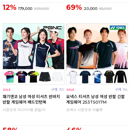
12%
69%
179,000
205,000
20,000
65,000
구매
30
구매
114
패기앤코 남성 여성 티셔츠 반바지
요넥스 티셔츠 남성 여성 반팔 긴팔
반팔 게임웨어 배드민턴복
게임웨어 253TS017M
시즌오프 25,000원 균일가!
요넥스 시즌오프 아울렛