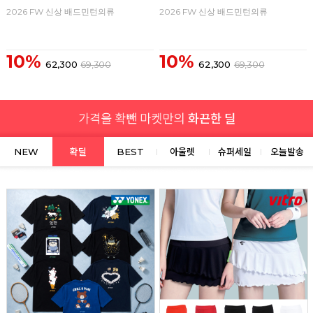
2026 FW 신상 배드민턴의류
2026 FW 신상 배드민턴의류
10%
10%
62,300
69,300
62,300
69,300
NEW
확딜
BEST
아울렛
슈퍼세일
오늘발송