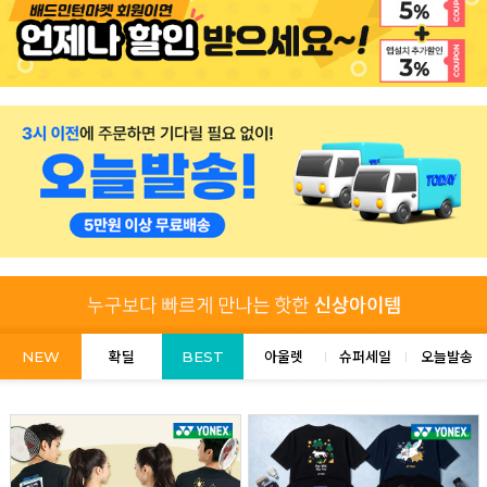
NEW
확딜
BEST
아울렛
슈퍼세일
오늘발송