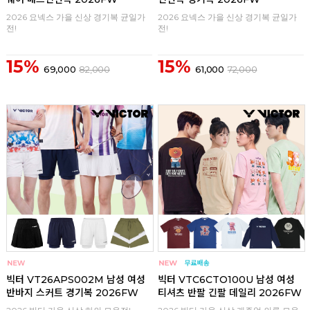
2026 요넥스 가을 신상 경기복 균일가
2026 요넥스 가을 신상 경기복 균일가
전!
전!
15%
15%
69,000
82,000
61,000
72,000
구매
0
구매
0
빅터 VT26APS002M 남성 여성
빅터 VTC6CTO100U 남성 여성
반바지 스커트 경기복 2026FW
티셔츠 반팔 긴팔 데일리 2026FW