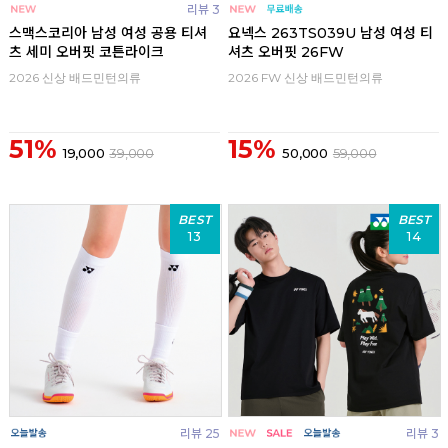
리뷰 3
스맥스코리아 남성 여성 공용 티셔
요넥스 263TS039U 남성 여성 티
츠 세미 오버핏 코튼라이크
셔츠 오버핏 26FW
2026 신상 배드민턴의류
2026 FW 신상 배드민턴의류
51%
15%
19,000
39,000
50,000
59,000
BEST
BEST
13
14
리뷰 25
리뷰 3