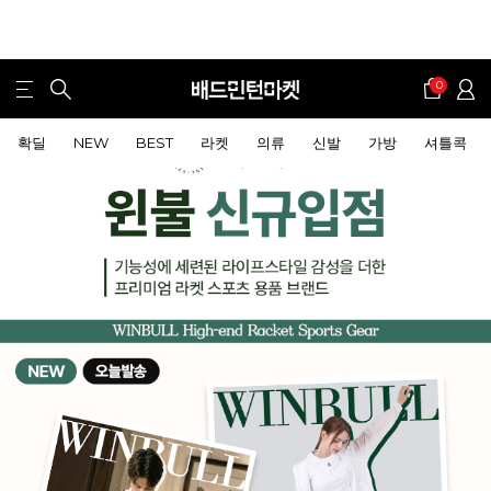
0
확딜
NEW
BEST
라켓
의류
신발
가방
셔틀콕