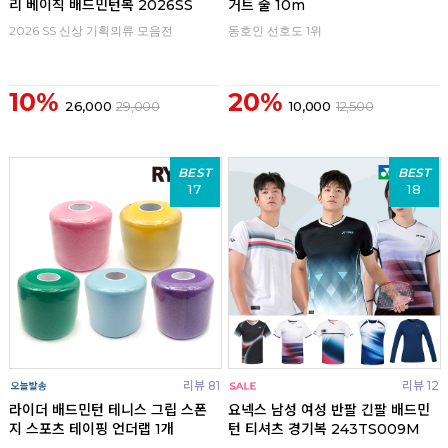
리 베이직 배드민턴복 2026SS
거트 줄 10m
2026 SS 신상 기획의류 모음전
동호인 선호도 1위
10%
20%
26,000
29,000
10,000
12,500
BEST
BEST
17
18
리뷰 81
리뷰 12
라이더 배드민턴 테니스 그립 스폰
요넥스 남성 여성 반팔 긴팔 배드민
지 스포츠 테이핑 언더랩 1개
턴 티셔츠 경기복 243TS009M