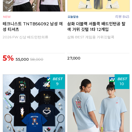
리뷰 845
테크니스트 TNTB56092 남성 여
삼화 더블랙 셔틀콕 배드민턴공 탈
성 티셔츠
색 거위 깃털 1타 12개입
2026 FW 신상 배드민턴의류
삼화 BEST 게임용 거위깃털콕
5%
27,000
55,000
58,000
BEST
BEST
9
10