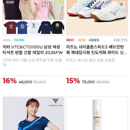
리뷰 376
빅터 VTC6CTO100U 남성 여성
미즈노 사이클론스피드3 배드민턴
티셔츠 반팔 긴팔 데일리 2026FW
화 체대입시화 인도어화 와이드 신
발
2026 빅터 가을 신상 캐주얼 의류 모음
미즈노 베스트 셀러 상품 모음전
전!
16%
15%
46,000
55,000
75,000
89,000