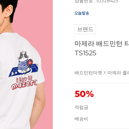
상품번호 : 10328425
브랜드
마제라 배드민턴 티
TS1525
배드민턴마켓 X 마제라 콜
50%
적립금
배송비