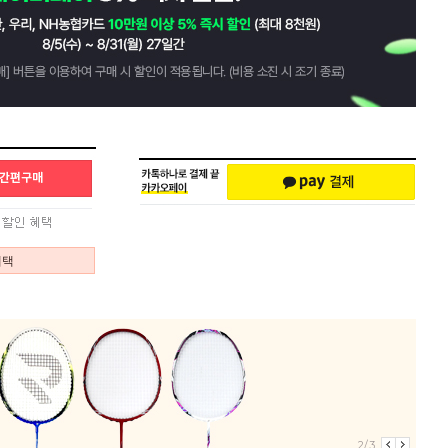
혜택
2/3