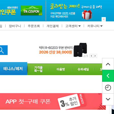
입
장바구니
주문조회
개인결제
고객센터
커뮤니티
2/3