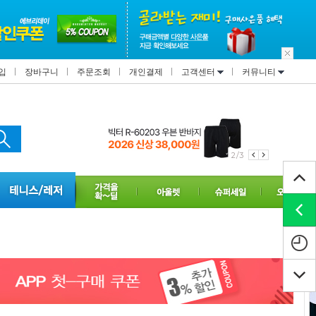
입
장바구니
주문조회
개인결제
고객센터
커뮤니티
2/3