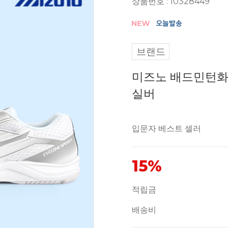
상품번호 : 10328449
브랜드
미즈노 배드민턴화
실버
입문자 베스트 셀러
15%
적립금
배송비