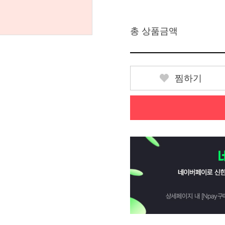
총 상품금액
찜하기