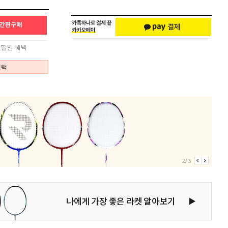
혜택
2/3