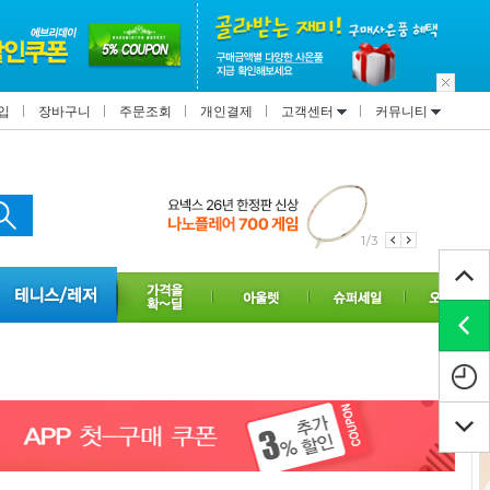
입
장바구니
주문조회
개인결제
고객센터
커뮤니티
2/3