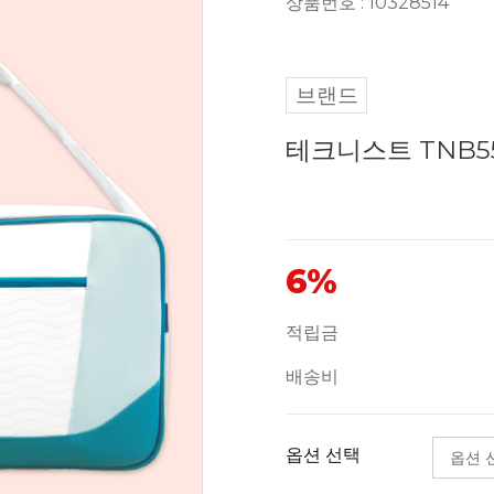
상품번호 : 10328514
브랜드
테크니스트 TNB5
6%
적립금
배송비
옵션 선택