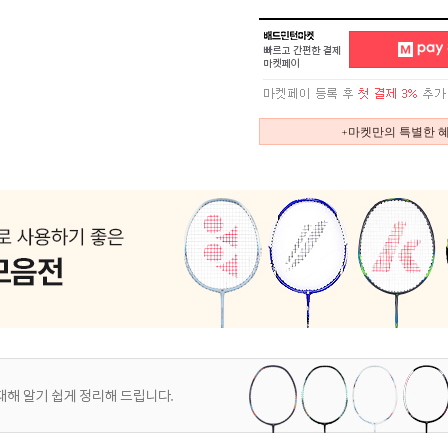
+마켓만의 특별한 