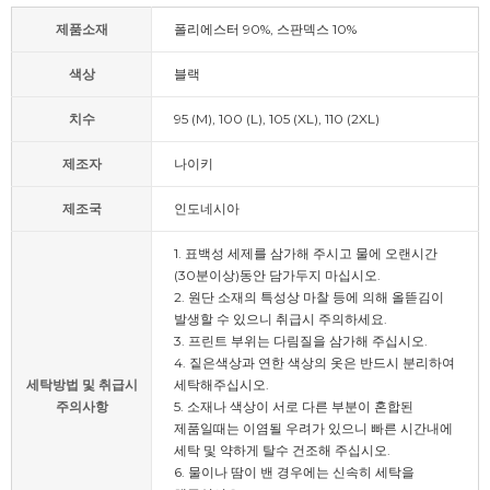
제품소재
폴리에스터 90%, 스판덱스 10%
색상
블랙
치수
95 (M), 100 (L), 105 (XL), 110 (2XL)
제조자
나이키
제조국
인도네시아
1. 표백성 세제를 삼가해 주시고 물에 오랜시간
(30분이상)동안 담가두지 마십시오.
2. 원단 소재의 특성상 마찰 등에 의해 올뜯김이
발생할 수 있으니 취급시 주의하세요.
3. 프린트 부위는 다림질을 삼가해 주십시오.
4. 짙은색상과 연한 색상의 옷은 반드시 분리하여
세탁방법 및 취급시
세탁해주십시오.
주의사항
5. 소재나 색상이 서로 다른 부분이 혼합된
제품일때는 이염될 우려가 있으니 빠른 시간내에
세탁 및 약하게 탈수 건조해 주십시오.
6. 물이나 땀이 밴 경우에는 신속히 세탁을