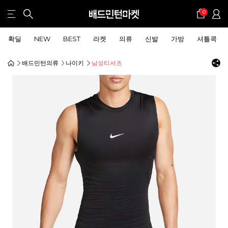
0
확딜
NEW
BEST
라켓
의류
신발
가방
셔틀콕
배드민턴의류
나이키
남성티셔츠