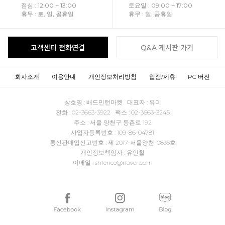
점심 : 12:00 ~ 13:00
토요일 : 09:00 ~ 17:00
휴무 : 토, 일, 공휴일
휴무 : 일, 공휴일
고객센터 전화연결
Q&A 게시판 가기
회사소개
이용안내
개인정보처리방침
입점/제휴
PC 버전
상호명 : 배드민턴마켓 대표자 : 유미
전화 : 02-3663-3922 팩스 : 02-3663-3245
주소 : 서울 양천구 등촌로 192
사업자등록번호 : 109-86-04781
통신판매업신고번호 : 제 2017-서울양천-0835호
개인정보책임자 : 유인철
이메일 : shfence@naver.com