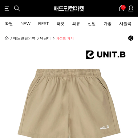
0
확딜
NEW
BEST
라켓
의류
신발
가방
셔틀콕
배드민턴의류
유닛비
여성반바지