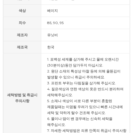
색상
베이지
치수
85, 90, 95
제조자
유닛비
제조국
한국
1. 표백성 세제를 삼가해 주시고 물에 오랜시간
(30분이상)동안 담가두지 마십시오.
2. 원단 소재의 특성상 마찰 등에 의해 올뜯김이
발생할 수 있으니 취급시 주의하세요.
3. 프린트 부위는 다림질을 삼가해 주십시오.
4. 짙은색상과 연한 색상의 옷은 반드시 분리하여
세탁방법 및 취급시
세탁해주십시오.
주의사항
5. 소재나 색상이 서로 다른 부분이 혼합된
제품일때는 이염될 우려가 있으니 빠른 시간내에
세탁 및 약하게 탈수 건조해 주십시오.
6. 물이나 땀이 밴 경우에는 신속히 세탁을
해주십시오.
7. 자세한 세탁방법은 의류 안쪽의 취급시 주의사항