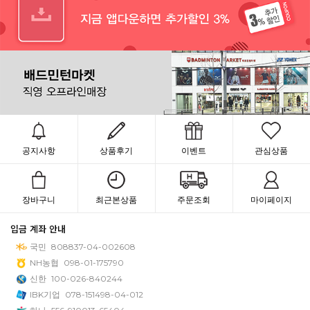
공지사항
상품후기
이벤트
관심상품
장바구니
최근본상품
주문조회
마이페이지
입금 계좌 안내
국민
808837-04-002608
NH농협
098-01-175790
신한
100-026-840244
IBK기업
078-151498-04-012