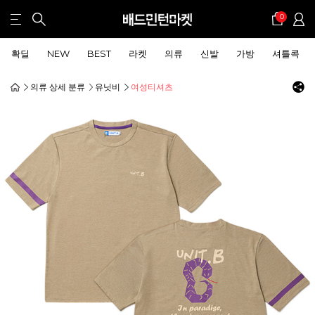
0
확딜
NEW
BEST
라켓
의류
신발
가방
셔틀콕
의류 상세 분류
유닛비
여성티셔츠