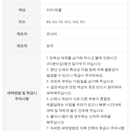
색상
카키/퍼플
치수
85, 90, 95, 100, 105, 110
제조자
유닛비
제조국
한국
1. 표백성 세제를 삼가해 주시고 물에 오랜시간
(30분이상)동안 담가두지 마십시오.
2. 원단 소재의 특성상 마찰 등에 의해 올뜯김이
발생할 수 있으니 취급시 주의하세요.
3. 프린트 부위는 다림질을 삼가해 주십시오.
4. 짙은색상과 연한 색상의 옷은 반드시 분리하여
세탁방법 및 취급시
세탁해주십시오.
주의사항
5. 소재나 색상이 서로 다른 부분이 혼합된
제품일때는 이염될 우려가 있으니 빠른 시간내에
세탁 및 약하게 탈수 건조해 주십시오.
6. 물이나 땀이 밴 경우에는 신속히 세탁을
해주십시오.
7. 자세한 세탁방법은 의류 안쪽의 취급시 주의사항