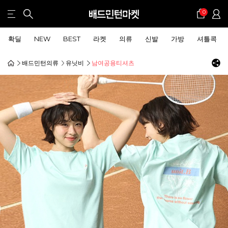
0
확딜
NEW
BEST
라켓
의류
신발
가방
셔틀콕
배드민턴의류
유닛비
남여공용티셔츠