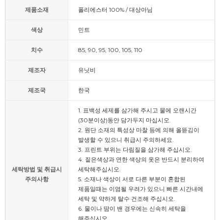
제품소재
폴리에스터 100% / 대상아님
색상
민트
치수
85, 90, 95, 100, 105, 110
제조자
유닛비
제조국
한국
1. 표백성 세제를 삼가해 주시고 물에 오랜시간
(30분이상)동안 담가두지 마십시오.
2. 원단 소재의 특성상 마찰 등에 의해 올뜯김이
발생할 수 있으니 취급시 주의하세요.
3. 프린트 부위는 다림질을 삼가해 주십시오.
4. 짙은색상과 연한 색상의 옷은 반드시 분리하여
세탁방법 및 취급시
세탁해주십시오.
주의사항
5. 소재나 색상이 서로 다른 부분이 혼합된
제품일때는 이염될 우려가 있으니 빠른 시간내에
세탁 및 약하게 탈수 건조해 주십시오.
6. 물이나 땀이 밴 경우에는 신속히 세탁을
해주십시오.