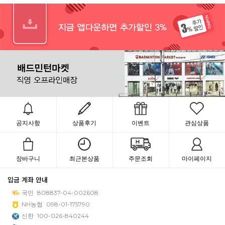
공지사항
상품후기
이벤트
관심상품
장바구니
최근본상품
주문조회
마이페이지
입금 계좌 안내
국민
808837-04-002608
NH농협
098-01-175790
신한
100-026-840244