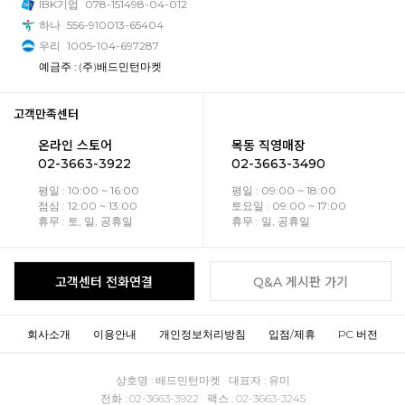
IBK기업
078-151498-04-012
하나
556-910013-65404
우리
1005-104-697287
예금주 : (주)배드민턴마켓
고객만족센터
온라인 스토어
목동 직영매장
02-3663-3922
02-3663-3490
평일 : 10:00 ~ 16:00
평일 : 09:00 ~ 18:00
점심 : 12:00 ~ 13:00
토요일 : 09:00 ~ 17:00
휴무 : 토, 일, 공휴일
휴무 : 일, 공휴일
고객센터 전화연결
Q&A 게시판 가기
회사소개
이용안내
개인정보처리방침
입점/제휴
PC 버전
상호명 : 배드민턴마켓 대표자 : 유미
전화 : 02-3663-3922 팩스 : 02-3663-3245