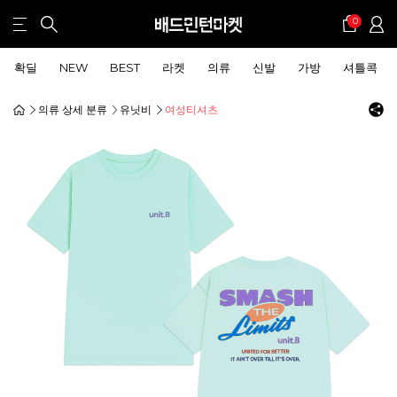
0
확딜
NEW
BEST
라켓
의류
신발
가방
셔틀콕
의류 상세 분류
유닛비
여성티셔츠