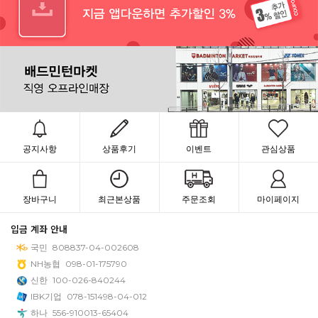
공지사항
상품후기
이벤트
관심상품
장바구니
최근본상품
주문조회
마이페이지
입금 계좌 안내
국민
808837-04-002608
NH농협
098-01-175790
신한
100-026-840244
IBK기업
078-151498-04-012
하나
556-910013-65404