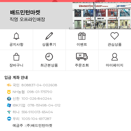
공지사항
상품후기
이벤트
관심상품
장바구니
최근본상품
주문조회
마이페이지
입금 계좌 안내
국민
808837-04-002608
NH농협
098-01-175790
신한
100-026-840244
IBK기업
078-151498-04-012
하나
556-910013-65404
우리
1005-104-697287
예금주 : (주)배드민턴마켓