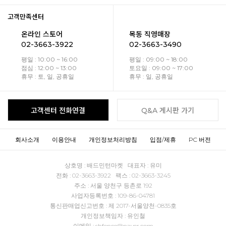
고객만족센터
온라인 스토어
목동 직영매장
02-3663-3922
02-3663-3490
평일 : 10:00 ~ 16:00
평일 : 09:00 ~ 18:00
점심 : 12:00 ~ 13:00
토요일 : 09:00 ~ 17:00
휴무 : 토, 일, 공휴일
휴무 : 일, 공휴일
고객센터 전화연결
Q&A 게시판 가기
회사소개
이용안내
개인정보처리방침
입점/제휴
PC 버전
상호명 : 배드민턴마켓 대표자 : 유미
전화 : 02-3663-3922 팩스 : 02-3663-3245
주소 : 서울 양천구 등촌로 192
사업자등록번호 : 109-86-04781
통신판매업신고번호 : 제 2017-서울양천-0835호
개인정보책임자 : 유인철
이메일 : shfence@naver.com