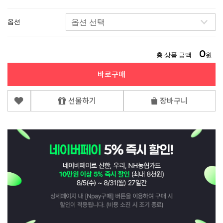
옵션
0
총 상품 금액
원
바로구매
선물하기
장바구니