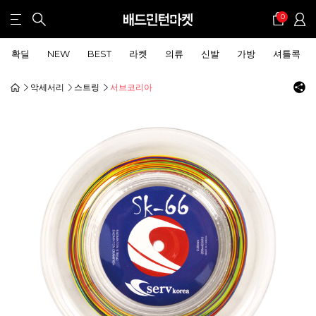
0
확딜
NEW
BEST
라켓
의류
신발
가방
셔틀콕
악세서리
스트링
서브코리아