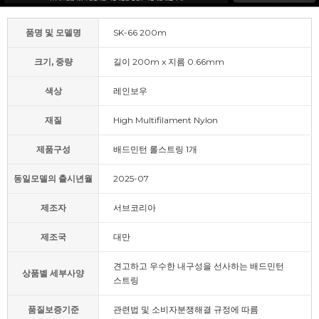
품명 및 모델명
SK-66 200m
크기, 중량
길이 200m x 지름 0.66mm
색상
레인보우
재질
High Multifilament Nylon
제품구성
배드민턴 롤스트링 1개
동일모델의 출시년월
2025-07
제조자
서브코리아
제조국
대만
견고하고 우수한 내구성을 선사하는 배드민턴
상품별 세부사양
스트링
품질보증기준
관련법 및 소비자분쟁해결 규정에 따름