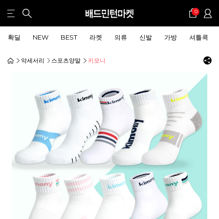
0
확딜
NEW
BEST
라켓
의류
신발
가방
셔틀콕
악세서리
스포츠양말
키모니