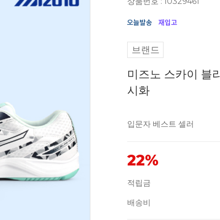
상품번호 : 10329461
브랜드
미즈노 스카이 블
시화
입문자 베스트 셀러
22%
적립금
배송비