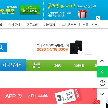
입
장바구니
주문조회
개인결제
고객센터
커뮤니티
2/3