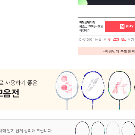
+마켓만의 특별한 