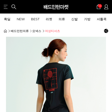
0
확딜
NEW
BEST
라켓
의류
신발
가방
셔틀콕
배드민턴의류
요넥스
여성티셔츠