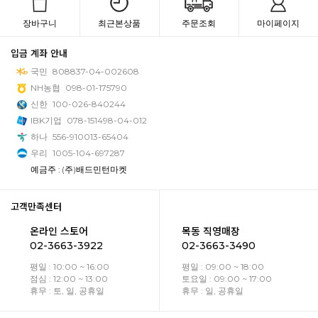
장바구니
최근본상품
주문조회
마이페이지
입금 계좌 안내
국민
808837-04-002608
NH농협
098-01-175790
신한
100-026-840244
IBK기업
078-151498-04-012
하나
556-910013-65404
우리
1005-104-697287
예금주 : (주)배드민턴마켓
고객만족센터
온라인 스토어
목동 직영매장
02-3663-3922
02-3663-3490
평일 : 10:00 ~ 16:00
평일 : 09:00 ~ 18:00
점심 : 12:00 ~ 13:00
토요일 : 09:00 ~ 17:00
휴무 : 토, 일, 공휴일
휴무 : 일, 공휴일