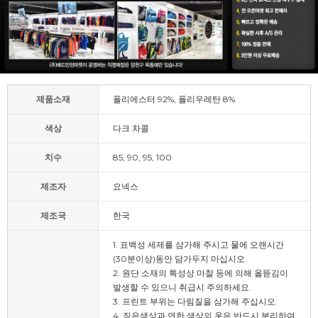
제품소재
폴리에스터 92%, 폴리우레탄 8%
색상
다크 차콜
치수
85, 90, 95, 100
제조자
요넥스
제조국
한국
1. 표백성 세제를 삼가해 주시고 물에 오랜시간
(30분이상)동안 담가두지 마십시오.
2. 원단 소재의 특성상 마찰 등에 의해 올뜯김이
발생할 수 있으니 취급시 주의하세요.
3. 프린트 부위는 다림질을 삼가해 주십시오.
4. 짙은색상과 연한 색상의 옷은 반드시 분리하여