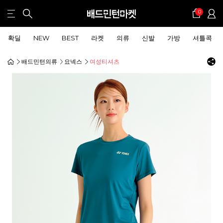
0
확딜
NEW
BEST
라켓
의류
신발
가방
셔틀콕
배드민턴의류
요넥스
여성티셔츠