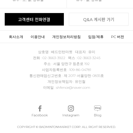
고객센터 전화연결
Q&A 게시판 가기
회사소개
이용안내
개인정보처리방침
입점/제휴
PC 버전
상호명 : 배드민턴마켓 대표자 : 유미
전화 : 02-3663-3922 팩스 : 02-3663-3245
주소 : 서울 양천구 등촌로 192
사업자등록번호 : 109-86-04781
통신판매업신고번호 : 제 2017-서울양천-0835호
개인정보책임자 : 유인철
이메일 : shfence@naver.com
COPYRIGHT © BADMINTONMARKET CORP. ALL RIGHT RESERVED.