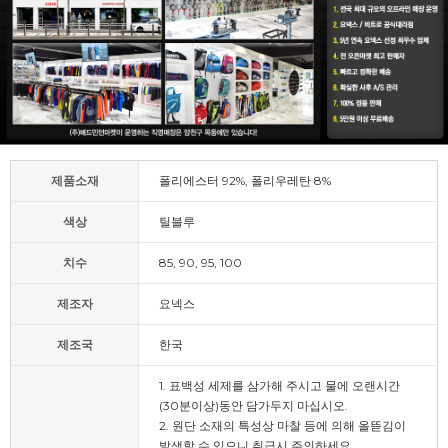
제품소재
폴리에스터 92%, 폴리우레탄 8%
색상
틸블루
치수
85, 90, 95, 100
제조자
요넥스
제조국
한국
1. 표백성 세제를 삼가해 주시고 물에 오랜시간
(30분이상)동안 담가두지 마십시오.
2. 원단 소재의 특성상 마찰 등에 의해 올뜯김이
발생할 수 있으니 취급시 주의하세요.