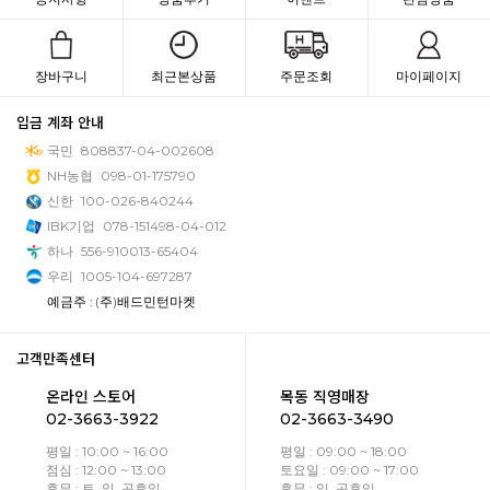
장바구니
최근본상품
주문조회
마이페이지
입금 계좌 안내
국민
808837-04-002608
NH농협
098-01-175790
신한
100-026-840244
IBK기업
078-151498-04-012
하나
556-910013-65404
우리
1005-104-697287
예금주 : (주)배드민턴마켓
고객만족센터
온라인 스토어
목동 직영매장
02-3663-3922
02-3663-3490
평일 : 10:00 ~ 16:00
평일 : 09:00 ~ 18:00
점심 : 12:00 ~ 13:00
토요일 : 09:00 ~ 17:00
휴무 : 토, 일, 공휴일
휴무 : 일, 공휴일