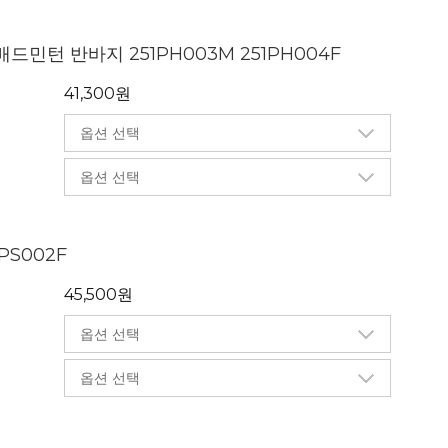
드민턴 반바지 251PH003M 251PH004F
41,300원
PS002F
45,500원