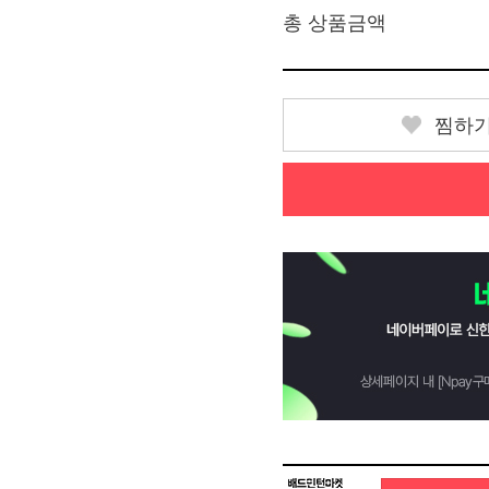
총 상품금액
찜하