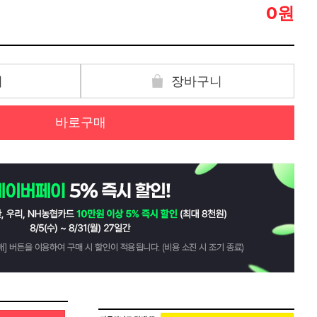
원
0
기
장바구니
바로구매