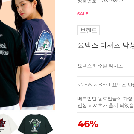
상품번호 : 10329807
브랜드
요넥스 티셔츠 남성
요넥스 캐주얼 티셔츠
<NEW & BEST 요넥스 
배드민턴 동호인들이 가장
신상 티셔츠가 출시 되었습
46%