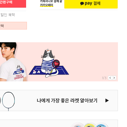
혜택
2/3