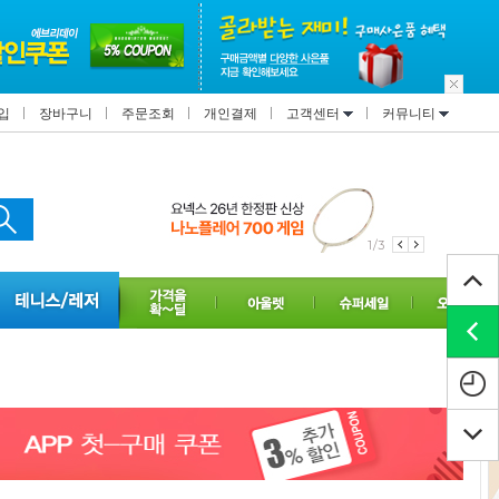
입
장바구니
주문조회
개인결제
고객센터
커뮤니티
2/3