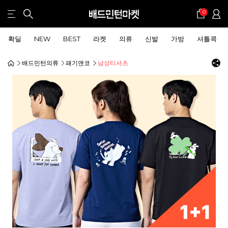
0
확딜
NEW
BEST
라켓
의류
신발
가방
셔틀콕
배드민턴의류
패기앤코
남성티셔츠