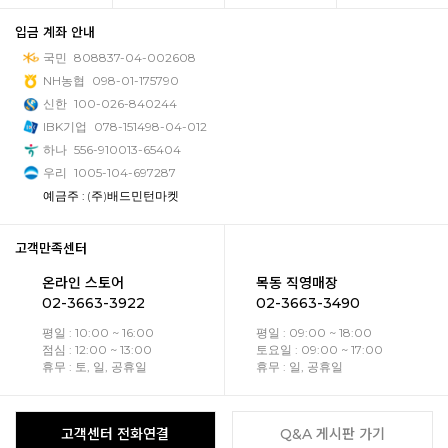
입금 계좌 안내
국민
808837-04-002608
NH농협
098-01-175790
신한
100-026-840244
IBK기업
078-151498-04-012
하나
556-910013-65404
우리
1005-104-697287
예금주 : (주)배드민턴마켓
고객만족센터
온라인 스토어
목동 직영매장
02-3663-3922
02-3663-3490
평일 : 10:00 ~ 16:00
평일 : 09:00 ~ 18:00
점심 : 12:00 ~ 13:00
토요일 : 09:00 ~ 17:00
휴무 : 토, 일, 공휴일
휴무 : 일, 공휴일
고객센터 전화연결
Q&A 게시판 가기