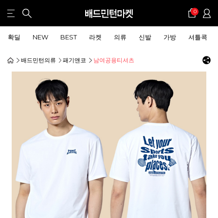
0
확딜
NEW
BEST
라켓
의류
신발
가방
셔틀콕
배드민턴의류
패기앤코
남여공용티셔츠