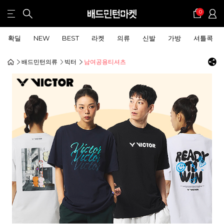
0
확딜
NEW
BEST
라켓
의류
신발
가방
셔틀콕
배드민턴의류
빅터
남여공용티셔츠