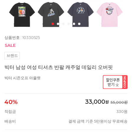
상품번호 : 10330525
브랜드
빅터 남성 여성 티셔츠 반팔 캐주얼 데일리 오버핏
빅터 시즌오프 아울렛
33,000
40%
원
55,000원
적립금
330원
배송비
결제 금액 기준 5만원이상 무료배송