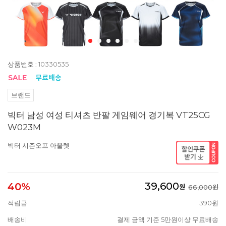
상품번호 : 10330535
브랜드
빅터 남성 여성 티셔츠 반팔 게임웨어 경기복 VT25CG
W023M
빅터 시즌오프 아울렛
39,600
40%
원
66,000원
적립금
390원
배송비
결제 금액 기준 5만원이상 무료배송