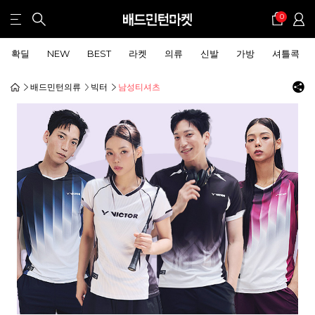
0
확딜
NEW
BEST
라켓
의류
신발
가방
셔틀콕
배드민턴의류
빅터
남성티셔츠