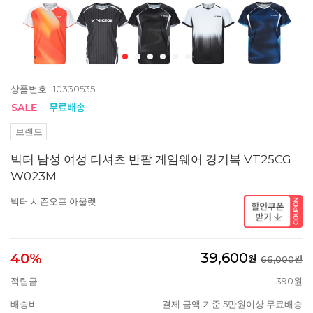
상품번호 : 10330535
브랜드
빅터 남성 여성 티셔츠 반팔 게임웨어 경기복 VT25CG
W023M
빅터 시즌오프 아울렛
39,600
40%
원
66,000원
적립금
390원
배송비
결제 금액 기준 5만원이상 무료배송