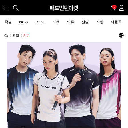
0
확딜
NEW
BEST
라켓
의류
신발
가방
셔틀콕
확딜
의류