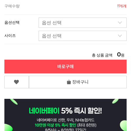
구매수량
176개
옵션선택
사이즈
0
총 상품 금액
원
바로구매
장바구니