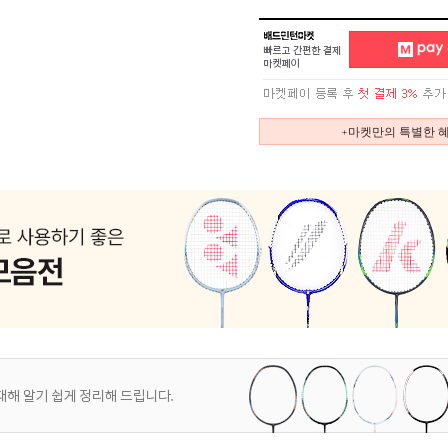
+마켓만의 특별한 