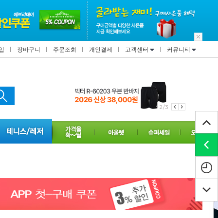
입
장바구니
주문조회
개인결제
고객센터
커뮤니티
2/3