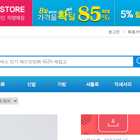
로그인
회원가