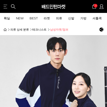
0
확딜
NEW
BEST
라켓
의류
신발
가방
셔틀콕
의류 상세 분류
테크니스트
남성자켓/점퍼