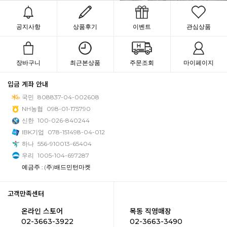
공지사항
상품후기
이벤트
관심상품
장바구니
최근본상품
주문조회
마이페이지
입금 계좌 안내
국민
808837-04-002608
NH농협
098-01-175790
신한
100-026-840244
IBK기업
078-151498-04-012
하나
556-910013-65404
우리
1005-104-697287
예금주 : (주)배드민턴마켓
고객만족센터
온라인 스토어
목동 직영매장
02-3663-3922
02-3663-3490