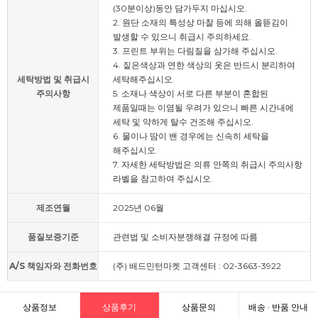
(30분이상)동안 담가두지 마십시오.
2. 원단 소재의 특성상 마찰 등에 의해 올뜯김이
발생할 수 있으니 취급시 주의하세요.
3. 프린트 부위는 다림질을 삼가해 주십시오.
4. 짙은색상과 연한 색상의 옷은 반드시 분리하여
세탁방법 및 취급시
세탁해주십시오.
주의사항
5. 소재나 색상이 서로 다른 부분이 혼합된
제품일때는 이염될 우려가 있으니 빠른 시간내에
세탁 및 약하게 탈수 건조해 주십시오.
6. 물이나 땀이 밴 경우에는 신속히 세탁을
해주십시오.
7. 자세한 세탁방법은 의류 안쪽의 취급시 주의사항
라벨을 참고하여 주십시오.
제조연월
2025년 06월
품질보증기준
관련법 및 소비자분쟁해결 규정에 따름
A/S 책임자와 전화번호
(주) 배드민턴마켓 고객센터 : 02-3663-3922
상품정보
상품후기
상품문의
배송 · 반품 안내