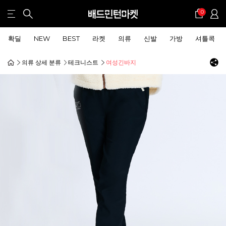
0
확딜
NEW
BEST
라켓
의류
신발
가방
셔틀콕
의류 상세 분류
테크니스트
여성긴바지