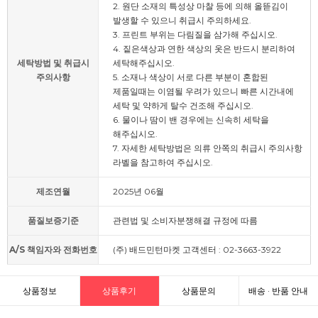
2. 원단 소재의 특성상 마찰 등에 의해 올뜯김이
발생할 수 있으니 취급시 주의하세요.
3. 프린트 부위는 다림질을 삼가해 주십시오.
4. 짙은색상과 연한 색상의 옷은 반드시 분리하여
세탁방법 및 취급시
세탁해주십시오.
주의사항
5. 소재나 색상이 서로 다른 부분이 혼합된
제품일때는 이염될 우려가 있으니 빠른 시간내에
세탁 및 약하게 탈수 건조해 주십시오.
6. 물이나 땀이 밴 경우에는 신속히 세탁을
해주십시오.
7. 자세한 세탁방법은 의류 안쪽의 취급시 주의사항
라벨을 참고하여 주십시오.
제조연월
2025년 06월
품질보증기준
관련법 및 소비자분쟁해결 규정에 따름
A/S 책임자와 전화번호
(주) 배드민턴마켓 고객센터 : 02-3663-3922
상품정보
상품후기
상품문의
배송 · 반품 안내