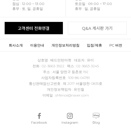
점심 : 12:00 ~ 13:00
토요일 : 09:00 ~ 17:00
휴무 : 토, 일, 공휴일
휴무 : 일, 공휴일
고객센터 전화연결
Q&A 게시판 가기
회사소개
이용안내
개인정보처리방침
입점/제휴
PC 버전
상호명 : 배드민턴마켓 대표자 : 유미
전화 : 02-3663-3922 팩스 : 02-3663-3245
주소 : 서울 양천구 등촌로 192
사업자등록번호 : 109-86-04781
통신판매업신고번호 : 제 2017-서울양천-0835호
개인정보책임자 : 유인철
이메일 : shfence@naver.com