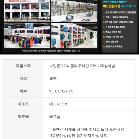
제품소재
나일론 77%, 폴리우레탄 23% / 대상아님
색상
블랙
치수
75, 80, 85, 90
제조자
테크니스트
제조국
베트남
1. 표백성 세제를 삼가해 주시고 물에 오랜시간
(30분이상)동안 담가두지 마십시오.