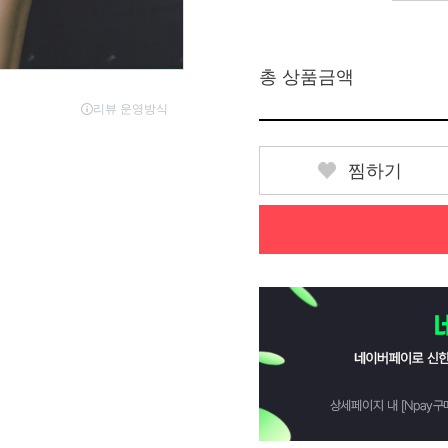
총 상품금액
찜하기