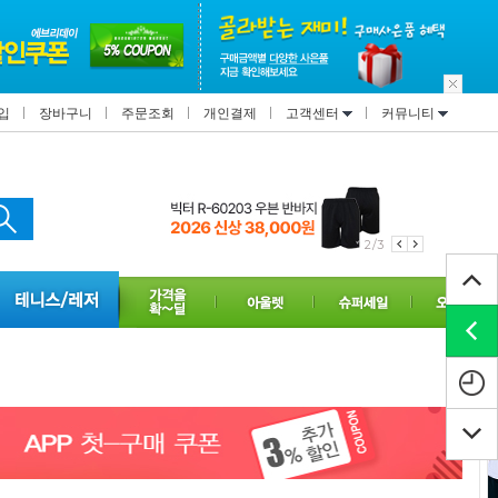
입
장바구니
주문조회
개인결제
고객센터
커뮤니티
2/3