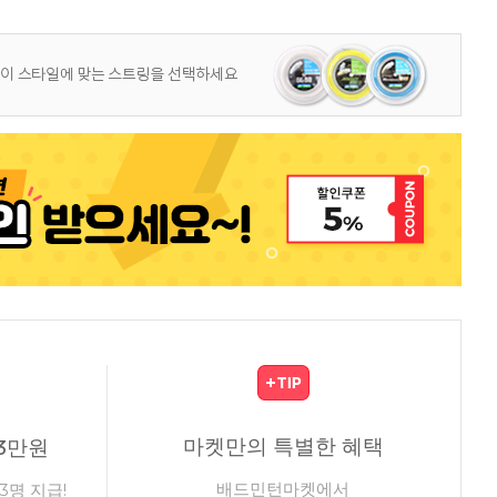
마켓만의 특별한 혜택
3만원
배드민턴마켓에서
3명 지급!