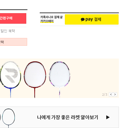
혜택
2/3