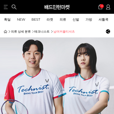
0
확딜
NEW
BEST
라켓
의류
신발
가방
셔틀콕
의류 상세 분류
테크니스트
남여커플티셔츠