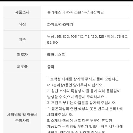
제품소재
폴리에스터 95%, 스판 5% / 대상아님
색상
화이트/라즈베리
남성 : 95, 100, 105, 110, 115, 120, 125 / 여성 : 75, 80,
치수
85, 90
제조자
테크니스트
제조국
중국
1. 표백성 세제를 삼가해 주시고 물에 오랜시간
(30분이상)동안 담가두지 마십시오.
2. 원단 소재의 특성상 마찰 등에 의해 올뜯김이
발생할 수 있으니 취급시 주의하세요.
3. 프린트 부위는 다림질을 삼가해 주십시오.
4. 짙은색상과 연한 색상의 옷은 반드시 분리하여
세탁방법 및 취급시
세탁해주십시오.
주의사항
5. 소재나 색상이 서로 다른 부분이 혼합된
제품일때는 이염될 우려가 있으니 빠른 시간내에
세탁 및 약하게 탈수 건조해 주십시오.