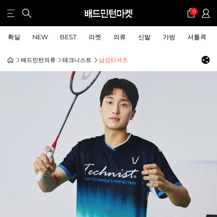
0
확딜
NEW
BEST
라켓
의류
신발
가방
셔틀콕
배드민턴의류
테크니스트
남성티셔츠