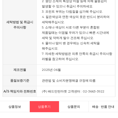
2. 원단 소재의 특성상 마찰 등에 의해 올뜯김이
발생할 수 있으니 취급시 주의하세요.
3. 프린트 부위는 다림질을 삼가해 주십시오.
4. 짙은색상과 연한 색상의 옷은 반드시 분리하여
세탁방법 및 취급시
세탁해주십시오.
주의사항
5. 소재나 색상이 서로 다른 부분이 혼합된
제품일때는 이염될 우려가 있으니 빠른 시간내에
세탁 및 약하게 탈수 건조해 주십시오.
6. 물이나 땀이 밴 경우에는 신속히 세탁을
해주십시오.
7. 자세한 세탁방법은 의류 안쪽의 취급시 주의사항
라벨을 참고하여 주십시오.
제조연월
2025년 06월
품질보증기준
관련법 및 소비자분쟁해결 규정에 따름
A/S 책임자와 전화번호
(주) 배드민턴마켓 고객센터 : 02-3663-3922
상품정보
상품후기
상품문의
배송 · 반품 안내