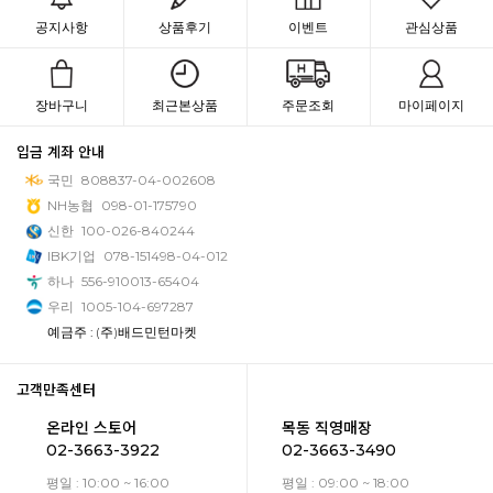
공지사항
상품후기
이벤트
관심상품
장바구니
최근본상품
주문조회
마이페이지
입금 계좌 안내
국민
808837-04-002608
NH농협
098-01-175790
신한
100-026-840244
IBK기업
078-151498-04-012
하나
556-910013-65404
우리
1005-104-697287
예금주 : (주)배드민턴마켓
고객만족센터
온라인 스토어
목동 직영매장
02-3663-3922
02-3663-3490
평일 : 10:00 ~ 16:00
평일 : 09:00 ~ 18:00