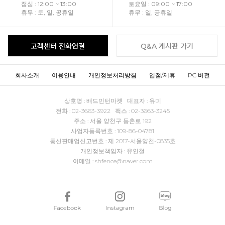
점심 : 12:00 ~ 13:00
토요일 : 09:00 ~ 17:00
휴무 : 토, 일, 공휴일
휴무 : 일, 공휴일
고객센터 전화연결
Q&A 게시판 가기
회사소개
이용안내
개인정보처리방침
입점/제휴
PC 버전
상호명 : 배드민턴마켓 대표자 : 유미
전화 : 02-3663-3922 팩스 : 02-3663-3245
주소 : 서울 양천구 등촌로 192
사업자등록번호 : 109-86-04781
통신판매업신고번호 : 제 2017-서울양천-0835호
개인정보책임자 : 유인철
이메일 : shfence@naver.com