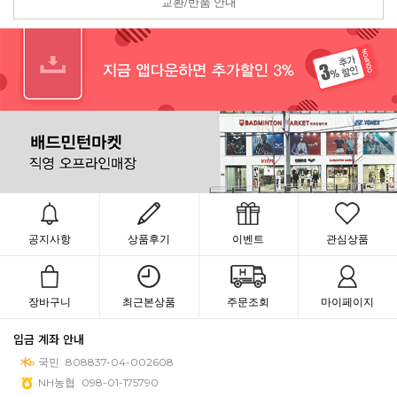
교환/반품 안내
공지사항
상품후기
이벤트
관심상품
장바구니
최근본상품
주문조회
마이페이지
입금 계좌 안내
국민
808837-04-002608
NH농협
098-01-175790