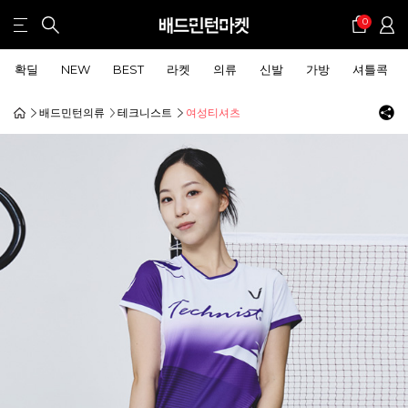
0
확딜
NEW
BEST
라켓
의류
신발
가방
셔틀콕
배드민턴의류
테크니스트
여성티셔츠