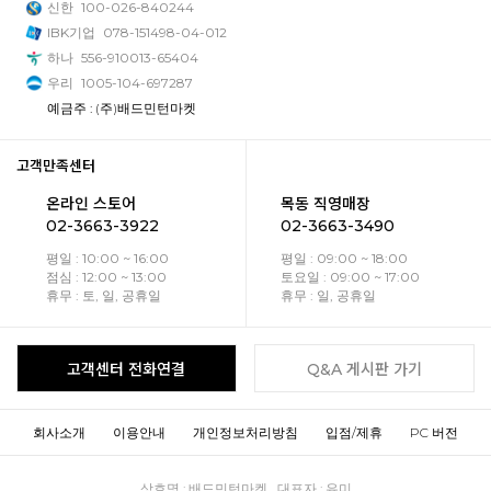
신한
100-026-840244
IBK기업
078-151498-04-012
하나
556-910013-65404
우리
1005-104-697287
예금주 : (주)배드민턴마켓
고객만족센터
온라인 스토어
목동 직영매장
02-3663-3922
02-3663-3490
평일 : 10:00 ~ 16:00
평일 : 09:00 ~ 18:00
점심 : 12:00 ~ 13:00
토요일 : 09:00 ~ 17:00
휴무 : 토, 일, 공휴일
휴무 : 일, 공휴일
고객센터 전화연결
Q&A 게시판 가기
회사소개
이용안내
개인정보처리방침
입점/제휴
PC 버전
상호명 : 배드민턴마켓 대표자 : 유미