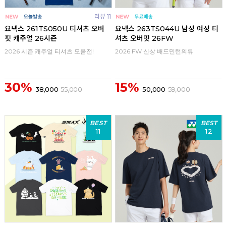
리뷰 11
요넥스 261TS050U 티셔츠 오버
요넥스 263TS044U 남성 여성 티
핏 캐주얼 26시즌
셔츠 오버핏 26FW
2026 시즌 캐주얼 티셔츠 모음전!
2026 FW 신상 배드민턴의류
30%
15%
38,000
55,000
50,000
59,000
BEST
BEST
11
12