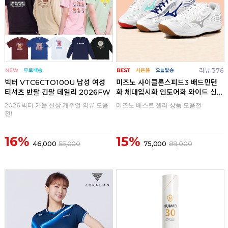
리뷰 376
빅터 VTC6CTO100U 남성 여성
미즈노 사이클론스피드3 배드민턴
티셔츠 반팔 긴팔 데일리 2026FW
화 체대입시화 인도어화 와이드 신
발
2026 빅터 가을 신상 캐주얼 의류 모음
미즈노 베스트 셀러 상품 모음전
전!
16%
15%
46,000
55,000
75,000
89,000