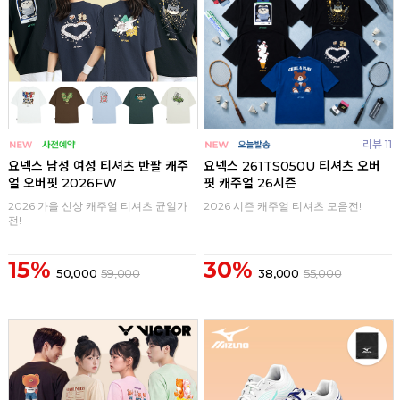
리뷰 11
요넥스 남성 여성 티셔츠 반팔 캐주
요넥스 261TS050U 티셔츠 오버
얼 오버핏 2026FW
핏 캐주얼 26시즌
2026 가을 신상 캐주얼 티셔츠 균일가
2026 시즌 캐주얼 티셔츠 모음전!
전!
15%
30%
50,000
59,000
38,000
55,000