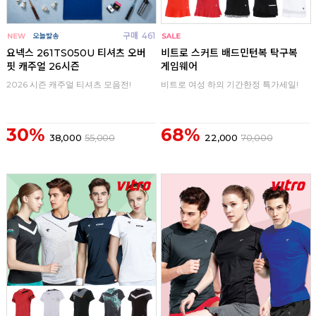
구매
461
구매
0
요넥스 261TS050U 티셔츠 오버
비트로 스커트 배드민턴복 탁구복
핏 캐주얼 26시즌
게임웨어
2026 시즌 캐주얼 티셔츠 모음전!
비트로 여성 하의 기간한정 특가세일!
30%
68%
38,000
55,000
22,000
70,000