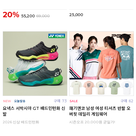
20%
25,000
55,200
69,000
구매
73
구매
62
요넥스 서박시아 GT 배드민턴화 신
패기앤코 남성 여성 티셔츠 반팔 오
발
버핏 데일리 게임웨어
2026 신상 배드민턴화
시즌오프 20,000원 균일가!