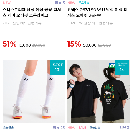
리뷰 3
스맥스코리아 남성 여성 공용 티셔
요넥스 263TS039U 남성 여성 티
츠 세미 오버핏 코튼라이크
셔츠 오버핏 26FW
2026 신상 배드민턴의류
2026 FW 신상 배드민턴의류
51%
15%
19,000
39,000
50,000
59,000
BEST
BEST
13
14
리뷰 25
리뷰 3