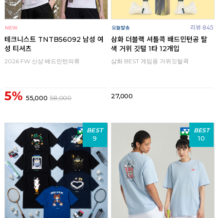
리뷰 845
테크니스트 TNTB56092 남성 여
삼화 더블랙 셔틀콕 배드민턴공 탈
성 티셔츠
색 거위 깃털 1타 12개입
2026 FW 신상 배드민턴의류
삼화 BEST 게임용 거위깃털콕
5%
27,000
55,000
58,000
BEST
BEST
9
10