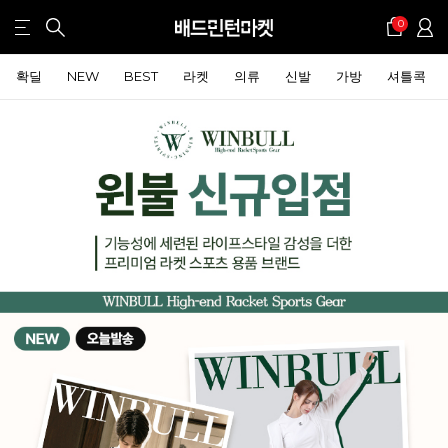
0
확딜
NEW
BEST
라켓
의류
신발
가방
셔틀콕