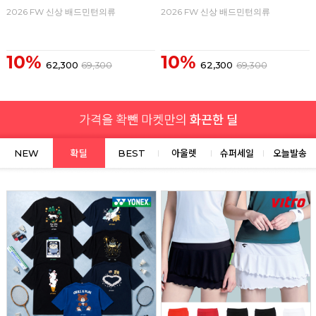
2026 FW 신상 배드민턴의류
2026 FW 신상 배드민턴의류
10%
10%
62,300
69,300
62,300
69,300
NEW
확딜
BEST
아울렛
슈퍼세일
오늘발송