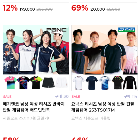
12%
69%
179,000
205,000
20,000
65,000
구매
30
구매
114
패기앤코 남성 여성 티셔츠 반바지
요넥스 티셔츠 남성 여성 반팔 긴팔
반팔 게임웨어 배드민턴복
게임웨어 253TS017M
시즌오프 25,000원 균일가!
요넥스 시즌오프 아울렛