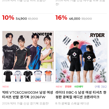
2026 빅터 가을 신상 하의 모음전!
2026 빅터 가을 신상 캐주얼 의류 모음
전!
10%
16%
54,900
61,000
46,000
55,000
구매
0
구매
382
빅터 VTC6CGW003M 남성 여성
라이더 RBC-5 남성 여성 티셔츠 한
티셔츠 반팔 경기복 2026FW
정판 광복절 에디션 코튼라이크
2026 빅터 가을 신상 경기복 모음전!
8.15 광복절 스페셜 에디션