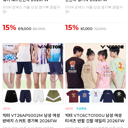
2026 요넥스 가을 신상 경기복 균일가
2026 요넥스 가을 신상 경기복 균일가
전!
전!
15%
15%
69,000
82,000
61,000
72,000
구매
0
구매
0
빅터 VT26APS002M 남성 여성
빅터 VTC6CTO100U 남성 여성
반바지 스커트 경기복 2026FW
티셔츠 반팔 긴팔 데일리 2026FW