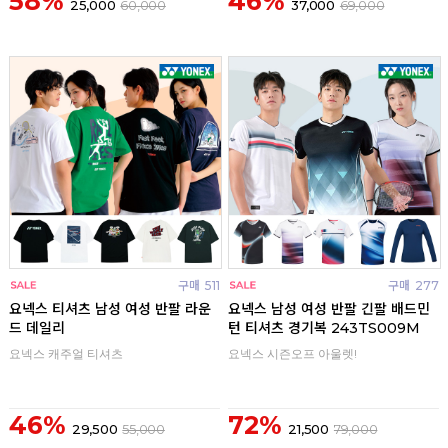
58%
46%
25,000
60,000
37,000
69,000
구매
511
구매
277
요넥스 티셔츠 남성 여성 반팔 라운
요넥스 남성 여성 반팔 긴팔 배드민
드 데일리
턴 티셔츠 경기복 243TS009M
요넥스 캐주얼 티셔츠
요넥스 시즌오프 아울렛!
46%
72%
29,500
55,000
21,500
79,000