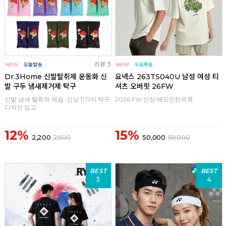
리뷰 3
Dr.3Home 신발탈취제 운동화 신
요넥스 263TS040U 남성 여성 티
발 구두 냄새제거제 탁구
셔츠 오버핏 26FW
신발 냄새 탈취와 제습, 신상 11가지 탁구
2026 FW 신상 배드민턴의류
디자인 입고
12%
15%
2,200
2,500
50,000
59,000
BEST
BEST
3
4