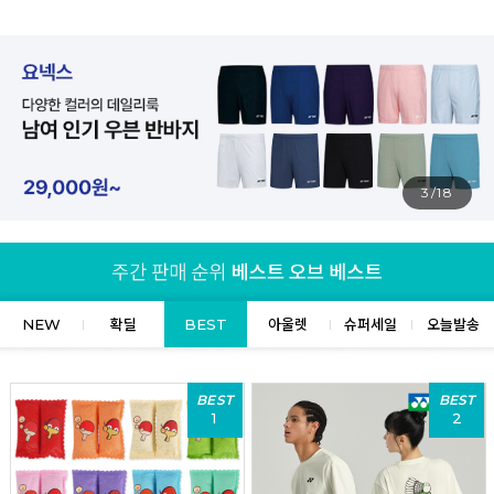
4/18
NEW
확딜
BEST
아울렛
슈퍼세일
오늘발송
BEST
BEST
1
2