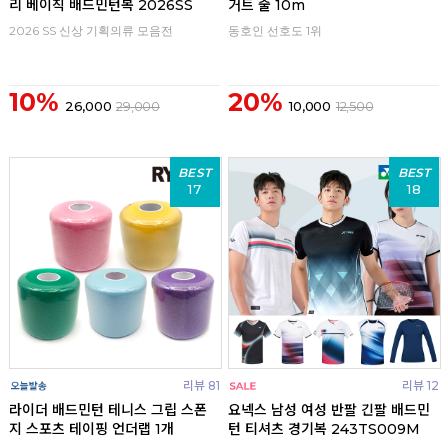
리 베이직 배드민턴복 2026SS
거트 줄 10m
2026 SS 신상 기획의류 모음전
동호인 선호도 1위
10%
20%
26,000
29,000
10,000
12,500
BEST
BEST
17
18
리뷰 81
리뷰 12
라이더 배드민턴 테니스 그립 스폰
요넥스 남성 여성 반팔 긴팔 배드민
지 스포츠 테이핑 언더랩 1개
턴 티셔츠 경기복 243TS009M