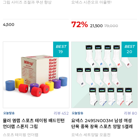
그립 사이즈 조절과 쿠션 향상
요넥스 시즌오프 아울렛!
72%
4,500
21,500
79,000
BEST
BEST
19
20
리뷰 452
리뷰 80
뮬러 엠랩 스포츠 테이핑 배드민턴
요넥스 249SN003M 남성 여성
언더랩 스폰지 그립
단목 중목 장목 스포츠 양말 5켤레
스포츠 테이핑 언더랩
요넥스 세트양말 모음전