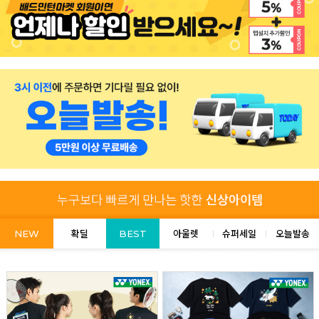
NEW
확딜
BEST
아울렛
슈퍼세일
오늘발송