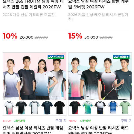
요넥스 269TR011M 남성 여성 티
요넥스 남성 여성 티셔츠 반팔 캐주
셔츠 반팔 긴팔 데일리 2026FW
얼 오버핏 2026FW
2026 가을 신상 기획의류 모음전!
2026 가을 신상 캐주얼 티셔츠 균일가
전!
10%
15%
26,000
29,000
50,000
59,000
구매
3
구매
2
요넥스 남성 여성 티셔츠 반팔 게임
요넥스 남성 여성 반팔 티셔츠 배드
웨어 배드민턴복 2026FW
민턴복 경기복 2026FW