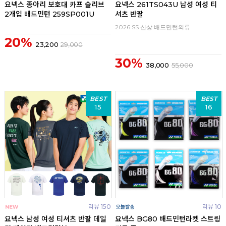
요넥스 종아리 보호대 카프 슬리브
요넥스 261TS043U 남성 여성 티
2개입 배드민턴 259SP001U
셔츠 반팔
2026 SS 신상 배드민턴의류
20%
23,200
29,000
30%
38,000
55,000
BEST
BEST
15
16
리뷰 150
리뷰 10
요넥스 남성 여성 티셔츠 반팔 데일
요넥스 BG80 배드민턴라켓 스트링