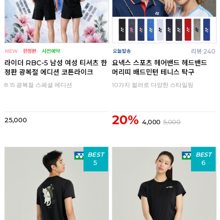
리뷰 240
라이더 RBC-5 남성 여성 티셔츠 한
요넥스 스포츠 헤어밴드 헤드밴드
정판 광복절 에디션 코튼라이크
머리띠 배드민턴 테니스 탁구
8.15 광복절 스페셜 에디션
10가지 컬러로 다양한 스타일링
20%
25,000
4,000
5,000
BEST
BEST
5
6