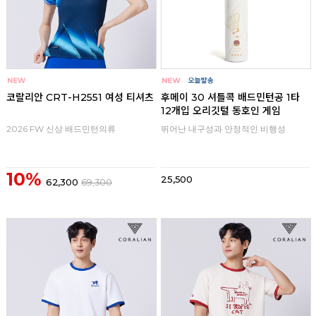
코랄리안 CRT-H2551 여성 티셔츠
후메이 30 셔틀콕 배드민턴공 1타
12개입 오리깃털 동호인 게임
2026 FW 신상 배드민턴의류
뛰어난 내구성과 안정적인 비행성
10%
25,500
62,300
69,300