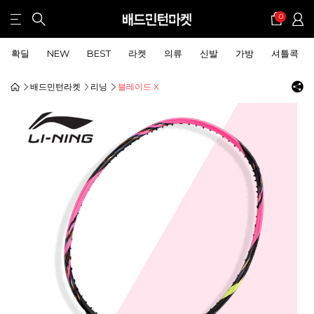
0
확딜
NEW
BEST
라켓
의류
신발
가방
셔틀콕
배드민턴라켓
리닝
블레이드 X