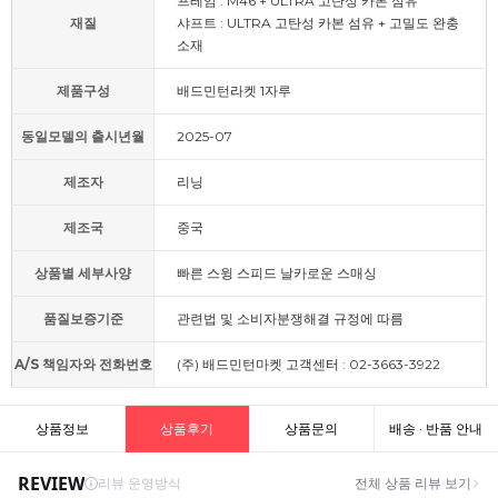
프레임 : M46 + ULTRA 고탄성 카본 섬유
재질
샤프트 : ULTRA 고탄성 카본 섬유 + 고밀도 완충
소재
제품구성
배드민턴라켓 1자루
동일모델의 출시년월
2025-07
제조자
리닝
제조국
중국
상품별 세부사양
빠른 스윙 스피드 날카로운 스매싱
품질보증기준
관련법 및 소비자분쟁해결 규정에 따름
A/S 책임자와 전화번호
(주) 배드민턴마켓 고객센터 : 02-3663-3922
상품정보
상품후기
상품문의
배송 · 반품 안내