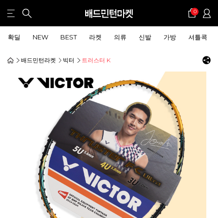
0
확딜
NEW
BEST
라켓
의류
신발
가방
셔틀콕
배드민턴라켓
빅터
트러스터 K