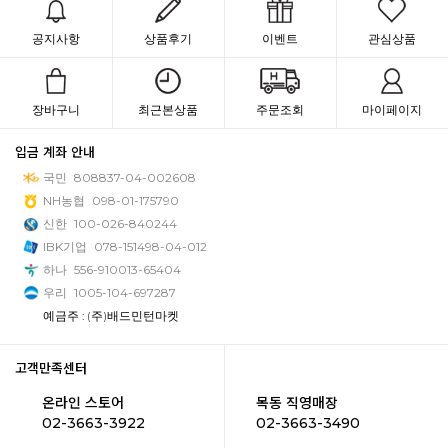
공지사항
상품후기
이벤트
관심상품
장바구니
최근본상품
주문조회
마이페이지
입금 계좌 안내
국민
808837-04-002608
NH농협
098-01-175790
신한
100-026-840244
IBK기업
078-151498-04-012
하나
556-910013-65404
우리
1005-104-697287
예금주 : (주)배드민턴마켓
고객만족센터
온라인 스토어
목동 직영매장
02-3663-3922
02-3663-3490