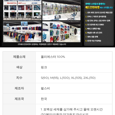
제품소재
폴리에스터 100%
색상
핑크
치수
S(90), M(95), L(100), XL(105), 2XL(110)
제조자
펄스비
제조국
한국
1. 표백성 세제를 삼가해 주시고 물에 오랜시간
(30분이상)동안 담가두지 마십시오.