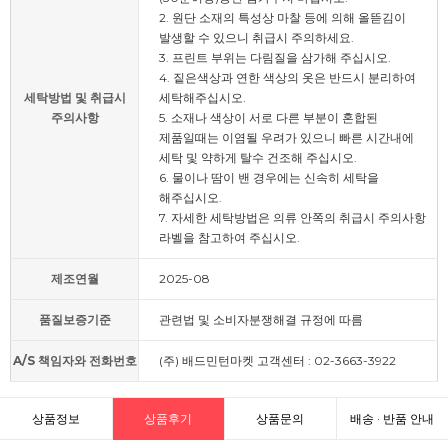
2. 원단 소재의 특성상 마찰 등에 의해 올뜯김이
발생할 수 있으니 취급시 주의하세요.
3. 프린트 부위는 다림질을 삼가해 주십시오.
4. 짙은색상과 연한 색상의 옷은 반드시 분리하여
세탁방법 및 취급시
세탁해주십시오.
주의사항
5. 소재나 색상이 서로 다른 부분이 혼합된
제품일때는 이염될 우려가 있으니 빠른 시간내에
세탁 및 약하게 탈수 건조해 주십시오.
6. 물이나 땀이 밴 경우에는 신속히 세탁을
해주십시오.
7. 자세한 세탁방법은 의류 안쪽의 취급시 주의사항
라벨을 참고하여 주십시오.
제조연월
2025-08
품질보증기준
관련법 및 소비자분쟁해결 규정에 따름
A/S 책임자와 전화번호
(주) 배드민턴마켓 고객센터 : 02-3663-3922
상품정보
상품후기
상품문의
배송 · 반품 안내