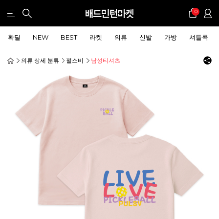
0
확딜
NEW
BEST
라켓
의류
신발
가방
셔틀콕
의류 상세 분류
펄스비
남성티셔츠