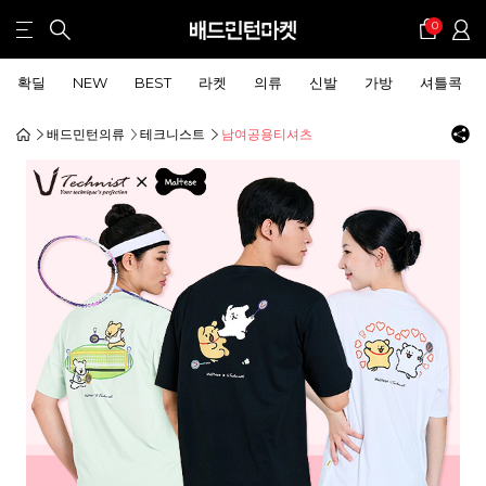
0
확딜
NEW
BEST
라켓
의류
신발
가방
셔틀콕
배드민턴의류
테크니스트
남여공용티셔츠