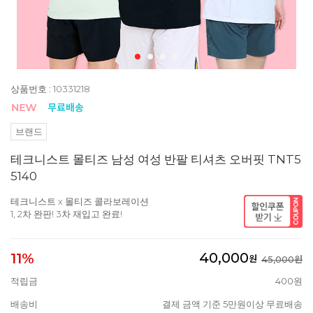
상품번호 : 10331218
브랜드
테크니스트 몰티즈 남성 여성 반팔 티셔츠 오버핏 TNT5
5140
테크니스트 x 몰티즈 콜라보레이션
1, 2차 완판! 3차 재입고 완료!
40,000
11%
원
45,000원
적립금
400원
배송비
결제 금액 기준 5만원이상 무료배송