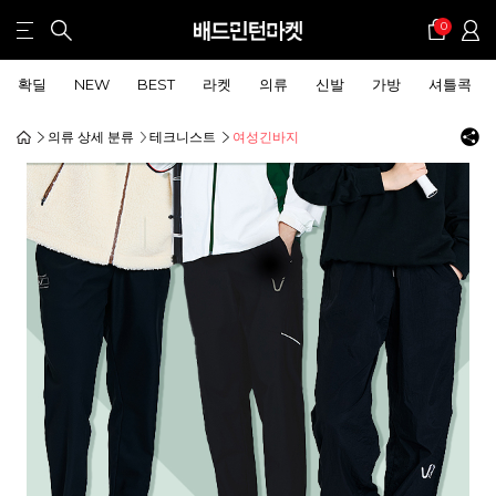
0
확딜
NEW
BEST
라켓
의류
신발
가방
셔틀콕
의류 상세 분류
테크니스트
여성긴바지