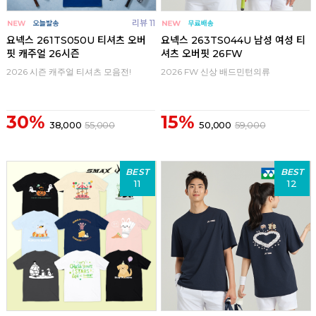
리뷰 11
요넥스 261TS050U 티셔츠 오버
요넥스 263TS044U 남성 여성 티
핏 캐주얼 26시즌
셔츠 오버핏 26FW
2026 시즌 캐주얼 티셔츠 모음전!
2026 FW 신상 배드민턴의류
30%
15%
38,000
55,000
50,000
59,000
BEST
BEST
11
12