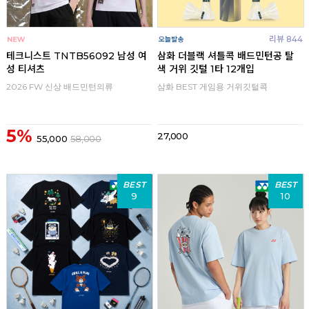
리뷰 844
테크니스트 TNTB56092 남성 여
삼화 더블랙 셔틀콕 배드민턴공 탈
성 티셔츠
색 거위 깃털 1타 12개입
2026 FW 신상 배드민턴의류
삼화 BEST 게임용 거위깃털콕
5%
27,000
55,000
58,000
BEST
BEST
9
10