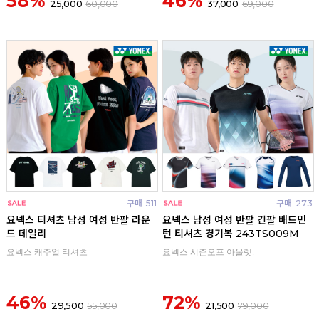
58%
46%
25,000
60,000
37,000
69,000
구매
511
구매
273
요넥스 티셔츠 남성 여성 반팔 라운
요넥스 남성 여성 반팔 긴팔 배드민
드 데일리
턴 티셔츠 경기복 243TS009M
요넥스 캐주얼 티셔츠
요넥스 시즌오프 아울렛!
46%
72%
29,500
55,000
21,500
79,000