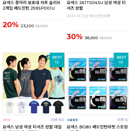
요넥스 종아리 보호대 카프 슬리브
요넥스 261TS043U 남성 여성 티
2개입 배드민턴 259SP001U
셔츠 반팔
2026 SS 신상 배드민턴의류
20%
23,200
29,000
30%
38,000
55,000
BEST
BEST
15
16
리뷰 150
리뷰 10
요넥스 남성 여성 티셔츠 반팔 데일
요넥스 BG80 배드민턴라켓 스트링