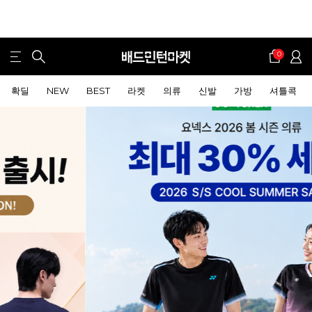
0
확딜
NEW
BEST
라켓
의류
신발
가방
셔틀콕