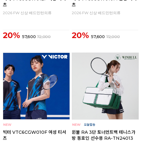
츠
츠
2026 FW 신상 배드민턴의류
2026 FW 신상 배드민턴의류
20%
20%
57,600
72,000
57,600
72,000
빅터 VTC6CGW010F 여성 티셔
윈불 RA 3단 토너먼트백 테니스가
츠
방 동호인 선수용 RA-TN24013