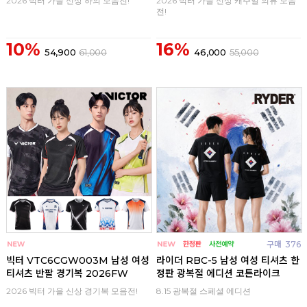
2026 빅터 가을 신상 하의 모음전!
2026 빅터 가을 신상 캐주얼 의류 모음
전!
10%
16%
54,900
61,000
46,000
55,000
구매
0
구매
376
빅터 VTC6CGW003M 남성 여성
라이더 RBC-5 남성 여성 티셔츠 한
티셔츠 반팔 경기복 2026FW
정판 광복절 에디션 코튼라이크
2026 빅터 가을 신상 경기복 모음전!
8.15 광복절 스페셜 에디션