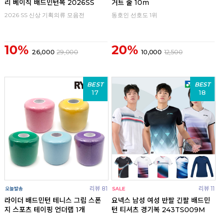
리 베이직 배드민턴복 2026SS
거트 줄 10m
2026 SS 신상 기획의류 모음전
동호인 선호도 1위
10%
20%
26,000
29,000
10,000
12,500
BEST
BEST
17
18
리뷰 81
리뷰 11
라이더 배드민턴 테니스 그립 스폰
요넥스 남성 여성 반팔 긴팔 배드민
지 스포츠 테이핑 언더랩 1개
턴 티셔츠 경기복 243TS009M