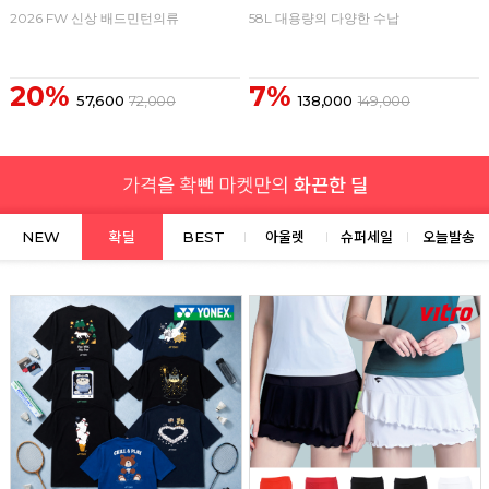
2026 FW 신상 배드민턴의류
58L 대용량의 다양한 수납
20%
7%
57,600
72,000
138,000
149,000
NEW
확딜
BEST
아울렛
슈퍼세일
오늘발송