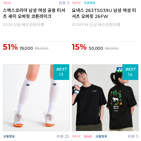
리뷰 3
스맥스코리아 남성 여성 공용 티셔
요넥스 263TS039U 남성 여성 티
츠 세미 오버핏 코튼라이크
셔츠 오버핏 26FW
2026 신상 배드민턴의류
2026 FW 신상 배드민턴의류
51%
15%
19,000
39,000
50,000
59,000
BEST
BEST
13
14
리뷰 25
리뷰 3