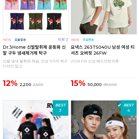
리뷰 3
Dr.3Home 신발탈취제 운동화 신
요넥스 263TS040U 남성 여성 티
발 구두 냄새제거제 탁구
셔츠 오버핏 26FW
신발 냄새 탈취와 제습, 신상 11가지 탁구
2026 FW 신상 배드민턴의류
디자인 입고
12%
15%
2,200
2,500
50,000
59,000
BEST
BEST
3
4