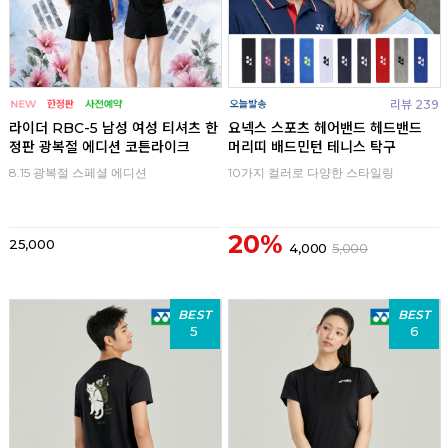
리뷰 239
라이더 RBC-5 남성 여성 티셔츠 한
요넥스 스포츠 헤어밴드 헤드밴드
정판 광복절 에디션 코튼라이크
머리띠 배드민턴 테니스 탁구
8.15 광복절 스페셜 에디션
10가지 컬러로 다양한 스타일링
20%
25,000
4,000
5,000
BEST
BEST
5
6