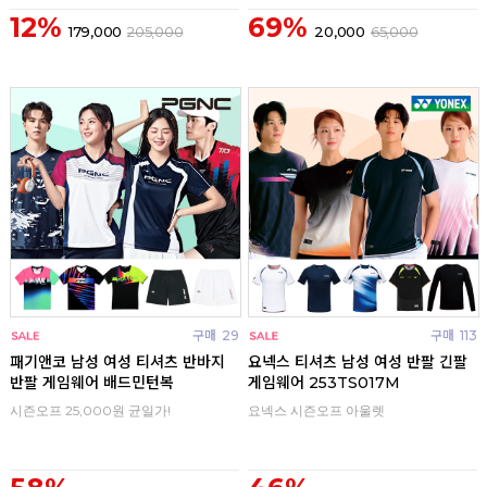
12%
69%
179,000
205,000
20,000
65,000
구매
29
구매
113
패기앤코 남성 여성 티셔츠 반바지
요넥스 티셔츠 남성 여성 반팔 긴팔
반팔 게임웨어 배드민턴복
게임웨어 253TS017M
시즌오프 25,000원 균일가!
요넥스 시즌오프 아울렛