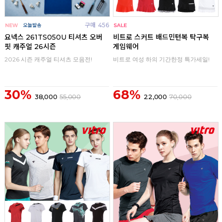
구매
456
구매
0
요넥스 261TS050U 티셔츠 오버
비트로 스커트 배드민턴복 탁구복
핏 캐주얼 26시즌
게임웨어
2026 시즌 캐주얼 티셔츠 모음전!
비트로 여성 하의 기간한정 특가세일!
30%
68%
38,000
55,000
22,000
70,000