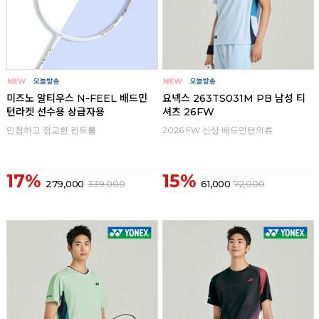
미즈노 알티우스 N-FEEL 배드민
요넥스 263TS031M PB 남성 티
턴라켓 선수용 상급자용
셔츠 26FW
민첩하고 정교한 컨트롤
2026 FW 신상 배드민턴의류
17%
15%
279,000
339,000
61,000
72,000