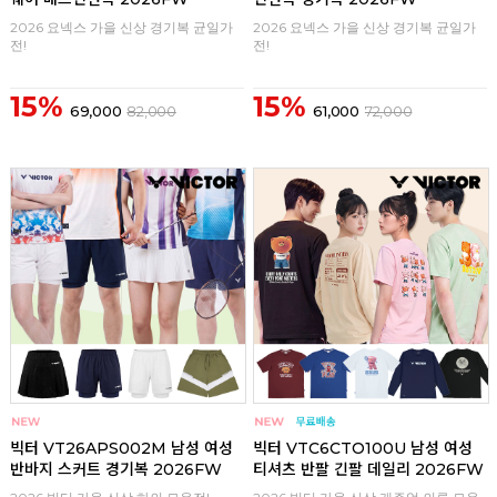
2026 요넥스 가을 신상 경기복 균일가
2026 요넥스 가을 신상 경기복 균일가
전!
전!
15%
15%
69,000
82,000
61,000
72,000
구매
0
구매
0
빅터 VT26APS002M 남성 여성
빅터 VTC6CTO100U 남성 여성
반바지 스커트 경기복 2026FW
티셔츠 반팔 긴팔 데일리 2026FW