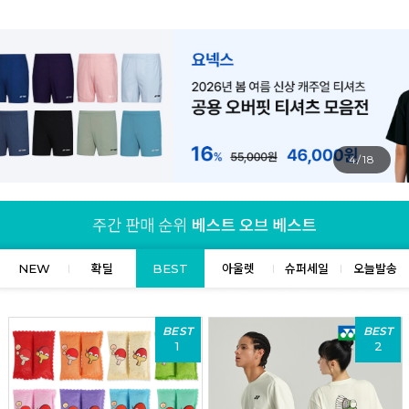
4/18
NEW
확딜
BEST
아울렛
슈퍼세일
오늘발송
BEST
BEST
1
2