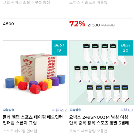
그립 사이즈 조절과 쿠션 향상
요넥스 시즌오프 아울렛!
72%
4,500
21,500
79,000
BEST
BEST
19
20
리뷰 452
리뷰 80
뮬러 엠랩 스포츠 테이핑 배드민턴
요넥스 249SN003M 남성 여성
언더랩 스폰지 그립
단목 중목 장목 스포츠 양말 5켤레
스포츠 테이핑 언더랩
요넥스 세트양말 모음전