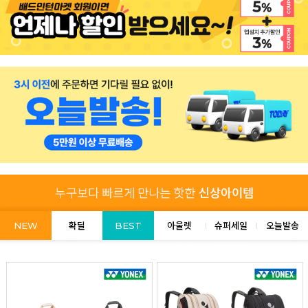
NEW
확딜
BEST
아울렛
슈퍼세일
오늘발송