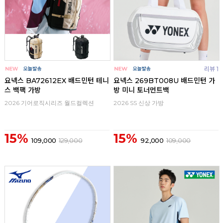
리뷰 1
요넥스 BA72612EX 배드민턴 테니
요넥스 269BT008U 배드민턴 가
스 백팩 가방
방 미니 토너먼트백
2026 기어로직시리즈 월드컬렉션
2026 SS 신상 가방
15%
15%
109,000
129,000
92,000
109,000