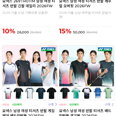
요넥스 269TR011M 남성 여성 티
요넥스 남성 여성 티셔츠 반팔 캐주
셔츠 반팔 긴팔 데일리 2026FW
얼 오버핏 2026FW
2026 가을 신상 기획의류 모음전!
2026 가을 신상 캐주얼 티셔츠 균일가
전!
10%
15%
26,000
29,000
50,000
59,000
구매
3
구매
2
요넥스 남성 여성 티셔츠 반팔 게임
요넥스 남성 여성 반팔 티셔츠 배드
웨어 배드민턴복 2026FW
민턴복 경기복 2026FW