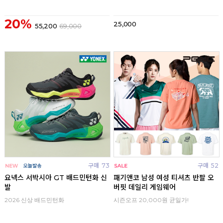
20%
25,000
55,200
69,000
구매
73
구매
52
요넥스 서박시아 GT 배드민턴화 신
패기앤코 남성 여성 티셔츠 반팔 오
발
버핏 데일리 게임웨어
2026 신상 배드민턴화
시즌오프 20,000원 균일가!