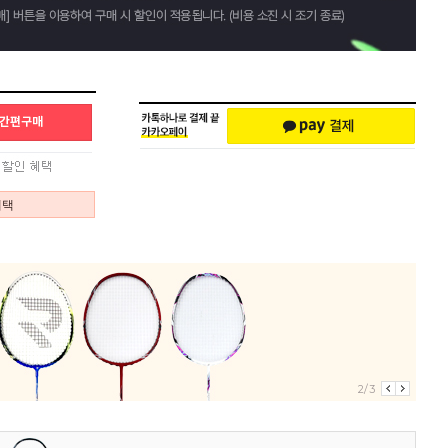
혜택
2/3