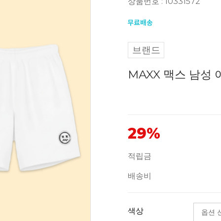
상품번호 : 10331572
브랜드
MAXX 맥스 남성 
29%
적립금
배송비
색상