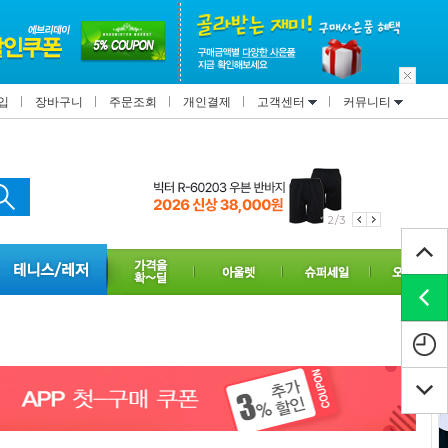
입
장바구니
주문조회
개인결제
고객센터
커뮤니티
2/3