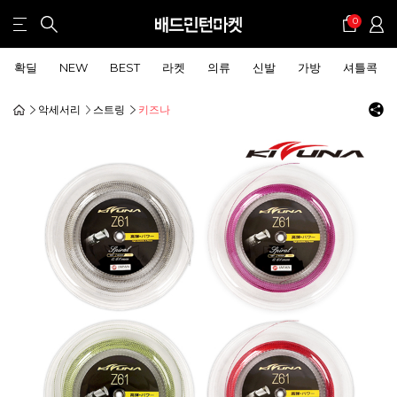
0
확딜
NEW
BEST
라켓
의류
신발
가방
셔틀콕
악세서리
스트링
키즈나