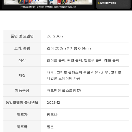
품명 및 모델명
Z61 200m
크기, 중량
길이 200m X 지름 0.61mm
색상
화이트 블랙, 핑크 블랙, 옐로우 블랙, 레드 블랙
내부 : 고강도 플라스틱 복합 섬유 / 외부 : 고강도
재질
나일론 브레이딩 가공
제품구성
배드민턴 롤스트링 1개
동일모델의 출시년월
2025-12
제조자
키즈나
제조국
일본