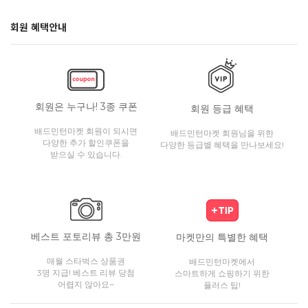
회원 혜택안내
회원은 누구나! 3종 쿠폰
회원 등급 혜택
배드민턴마켓 회원이 되시면
배드민턴마켓 회원님을 위한
다양한 추가 할인쿠폰을
다양한 등급별 혜택을 만나보세요!
받으실 수 있습니다.
베스트 포토리뷰 총 3만원
마켓만의 특별한 혜택
매월 스타벅스 상품권
배드민턴마켓에서
3명 지급! 베스트 리뷰 당첨
스마트하게 쇼핑하기 위한
어렵지 않아요~
플러스 팁!