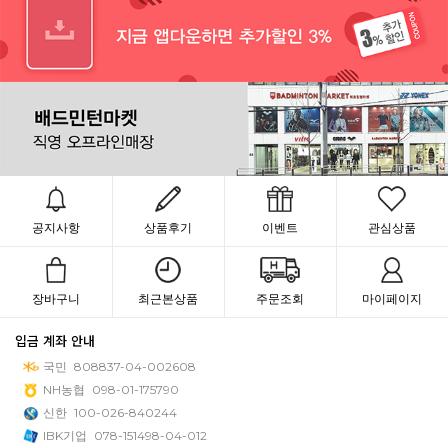
공지사항
상품후기
이벤트
관심상품
장바구니
최근본상품
주문조회
마이페이지
입금 계좌 안내
국민
808837-04-002608
NH농협
098-01-175790
신한
100-026-840244
IBK기업
078-151498-04-012