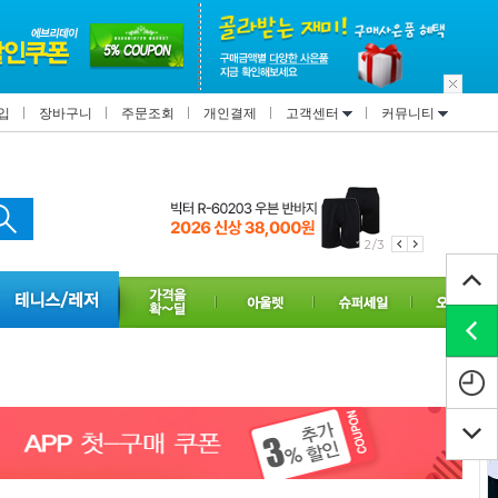
입
장바구니
주문조회
개인결제
고객센터
커뮤니티
2/3