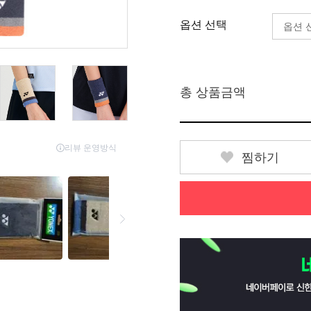
옵션 선택
총 상품금액
찜하기