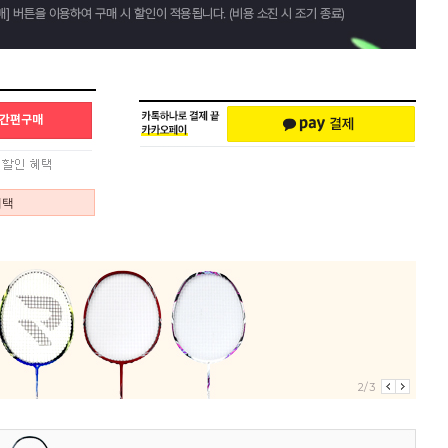
혜택
2/3