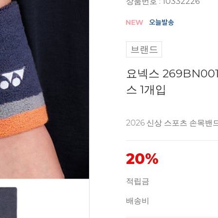
상품번호 : 10332226
브랜드
요넥스 269BN0
스 1개입
2026 신상 스포츠 손목밴
20%
적립금
배송비