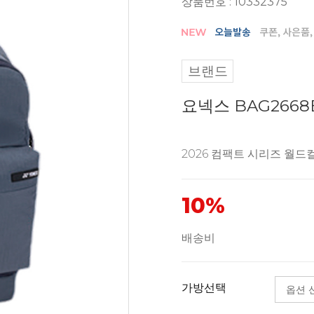
상품번호 : 10332375
브랜드
요넥스 BAG266
2026 컴팩트 시리즈 월드
10%
배송비
가방선택